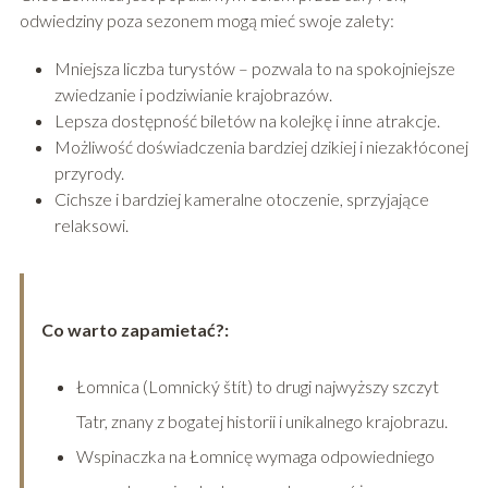
odwiedziny poza sezonem mogą mieć swoje zalety:
Mniejsza liczba turystów – pozwala to na spokojniejsze
zwiedzanie i podziwianie krajobrazów.
Lepsza dostępność biletów na kolejkę i inne atrakcje.
Możliwość doświadczenia bardziej dzikiej i niezakłóconej
przyrody.
Cichsze i bardziej kameralne otoczenie, sprzyjające
relaksowi.
Co warto zapamietać?:
Łomnica (Lomnický štít) to drugi najwyższy szczyt
Tatr, znany z bogatej historii i unikalnego krajobrazu.
Wspinaczka na Łomnicę wymaga odpowiedniego