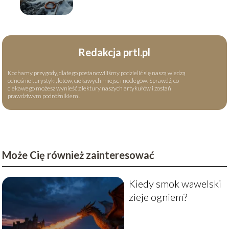
okoliczności tragedii
Redakcja prtl.pl
Kochamy przygody, dlatego postanowiliśmy podzielić się naszą wiedzą
odnośnie turystyki, lotów, ciekawych miejsc i noclegów. Sprawdź, co
ciekawego możesz wynieść z lektury naszych artykułów i zostań
prawdziwym podróżnikiem!
Może Cię również zainteresować
Kiedy smok wawelski
zieje ogniem?