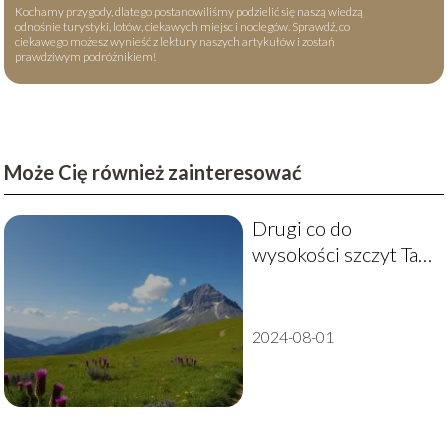
Kochamy przygody, dlatego postanowiliśmy podzielić się naszą wiedzą
odnośnie turystyki, lotów, ciekawych miejsc i noclegów. Sprawdź, co
ciekawego możesz wynieść z lektury naszych artykułów i zostań
prawdziwym podróżnikiem!
Może Cię również zainteresować
Drugi co do
wysokości szczyt Tatr
– co warto wiedzieć?
2024-08-01