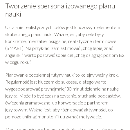
Tworzenie spersonalizowanego planu
nauki
Ustalanie realistycznych celów jest kluczowym elementem
skutecznego planu nauki. Ważne jest, aby cele były
konkretne, mierzalne, osiągalne, realistyczne i terminowe
(SMART). Na przykład, zamiast mówić „chcę lepiej znać
angielski”, warto postawić sobie cel „chcę osiągnąć poziom B2
w ciągu roku”.
Planowanie codziennej rutyny nauki to kolejny ważny krok.
Regularność jest kluczem do sukcesu, dlatego warto
wygospodarować przynajmniej 30 minut dziennie na naukę
języka. Może to być czas na czytanie, słuchanie podcastów,
ćwiczenia gramatyczne lub konwersacje z partnerem
językowym. Ważne jest, aby różnicować aktywności, co
pomoże uniknąć monotonii i utrzymać motywację.
Monitorowanie postępów i modyfikacja planu to nieodłączne