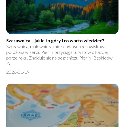
Szczawnica – jakie to góry i co warto wiedzieć?
Szczawnica, malownicza miejscowość uzdrowiskowa
położona w sercu Pienin, przyciąga turystów o każdej
porze roku. Znajduje się na pograniczu Pienin i Beskidów
Za...
2026-01-19