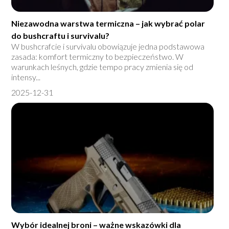
Niezawodna warstwa termiczna – jak wybrać polar
do bushcraftu i survivalu?
W bushcrafcie i survivalu obowiązuje jedna podstawowa
zasada: komfort termiczny to bezpieczeństwo. W
warunkach leśnych, gdzie tempo pracy zmienia się od
intensy...
2025-12-31
Wybór idealnej broni – ważne wskazówki dla