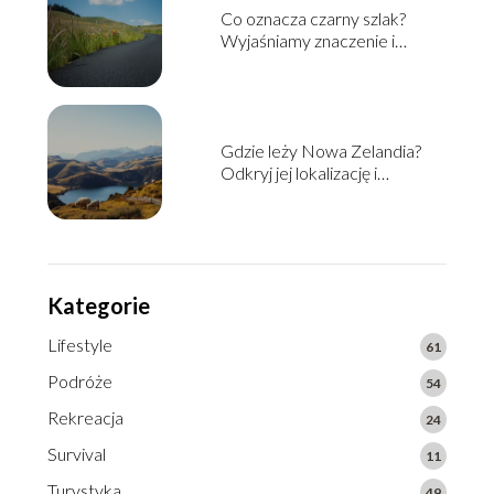
Co oznacza czarny szlak?
Wyjaśniamy znaczenie i
kontekst
Gdzie leży Nowa Zelandia?
Odkryj jej lokalizację i
ciekawostki
Kategorie
Lifestyle
61
Podróże
54
Rekreacja
24
Survival
11
Turystyka
49