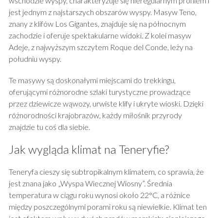
wschodzie wyspy, charakteryzuje się nieregularnym profilem i
jest jednym z najstarszych obszarów wyspy. Masyw Teno,
znany z klifów Los Gigantes, znajduje się na północnym
zachodzie i oferuje spektakularne widoki. Z kolei masyw
Adeje, z najwyższym szczytem Roque del Conde, leży na
południu wyspy.
Te masywy są doskonałymi miejscami do trekkingu,
oferującymi różnorodne szlaki turystyczne prowadzące
przez dziewicze wąwozy, urwiste klify i ukryte wioski. Dzięki
różnorodności krajobrazów, każdy miłośnik przyrody
znajdzie tu coś dla siebie.
Jak wygląda klimat na Teneryfie?
Teneryfa cieszy się subtropikalnym klimatem, co sprawia, że
jest znana jako „Wyspa Wiecznej Wiosny”. Średnia
temperatura w ciągu roku wynosi około 22°C, a różnice
między poszczególnymi porami roku są niewielkie. Klimat ten