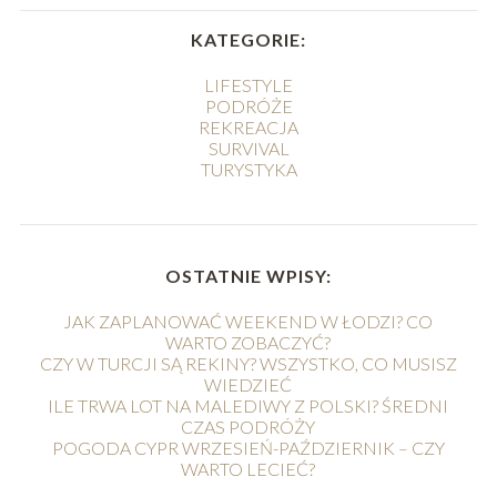
KATEGORIE:
LIFESTYLE
PODRÓŻE
REKREACJA
SURVIVAL
TURYSTYKA
OSTATNIE WPISY:
JAK ZAPLANOWAĆ WEEKEND W ŁODZI? CO
WARTO ZOBACZYĆ?
CZY W TURCJI SĄ REKINY? WSZYSTKO, CO MUSISZ
WIEDZIEĆ
ILE TRWA LOT NA MALEDIWY Z POLSKI? ŚREDNI
CZAS PODRÓŻY
POGODA CYPR WRZESIEŃ-PAŹDZIERNIK – CZY
WARTO LECIEĆ?