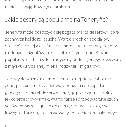
nabierają wyjątkowego charakteru.
Jakie desery są popularne na Teneryfie?
Teneryfa może poszczycić się bogatą ofertą deserów, które
zachwycą każdego łasucha. Wśród słodkich specjałów
szczególne miejsce zajmuje bienmesabe, kremowy deser z
mielonych migdałów, cukru, żółtek i cynamonu. Równie
popularny jest frangollo, tradycyjny pudding przygotowywany
z mąki kukurydzianej, mleka, rodzynek i migdałów.
Niezwykle ważnym elementem lokalnej diety jest także
gofio, prażona mąka zbożowa, dodawana do zup, dań
głównych, a nawet deserów, nadając potrawom unikalny,
lekko orzechowy smak. Warto także spróbować tutejszych
serów, zwłaszcza queso de cabra, czyli wyrazistego sera
koziego, który często serwowany jest z miodem palmowym.