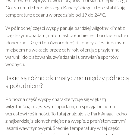
jest efektem wpływu dwóch prądów morskich: cieplejszego
Golfstromu i chłodniejszego Kanaryjskiego, które stabilizują
temperaturę oceanu w przedziale od 19 do 24°C.
W północnej części wyspy panuje bardziej wilgotny klimat z
częstszymi opadami, natomiast południe jest bardziej suche i
słoneczne. Dzięki tej różnorodności, Teneryfa jest idealnym
miejscem na wakacje przez cały rok, oferując przyjemne
warunki do plażowania, zwiedzania i uprawiania sportów
wodnych.
Jakie są różnice klimatyczne między północą
a południem?
Północna część wyspy charakteryzuje się większą
wilgotnością i częstszymi opadami, co sprzyja bujnemu
wzrostowi roślinności. To tutaj znajduje się Park Anaga, jedno
z najbardziej zielonych miejsc na wyspie, z prehistorycznymi
lasami wawrzynowymi. Średnie temperatury w tej części