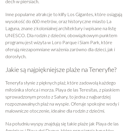
dech w piersiach.
Inne popularne atrakcje to klify Los Gigantes, które osiągają
wysokość do 600 metrów, oraz historyczne miasto La
Laguna, znane z kolonialnej architektury i wpisane na listę
UNESCO. Dla rodzin z dziećmi, obowiązkowym punktem
programu jest wizyta w Loro Parque i Siam Park, które
oferują niezapomniane wrażenia zarówno dla dzieci, jak i
dorosłych.
Jakie są najpiękniejsze plaże na Teneryfie?
Teneryfa słynie z pięknych plaż, które zadowolą każdego
miłośnika słońca i morza. Playa de las Teresitas, z piaskiem
sprowadzonym prosto z Sahary, to jedna z najbardziej
rozpoznawalnych plaż na wyspie. Oferuje spokojne wody i
malownicze otoczenie, idealne dla rodzin z dziećmi.
Na południu wyspy znajdują się takie plaże jak Playa de las
Américas i Playa del Duque, które przyciągają turystów