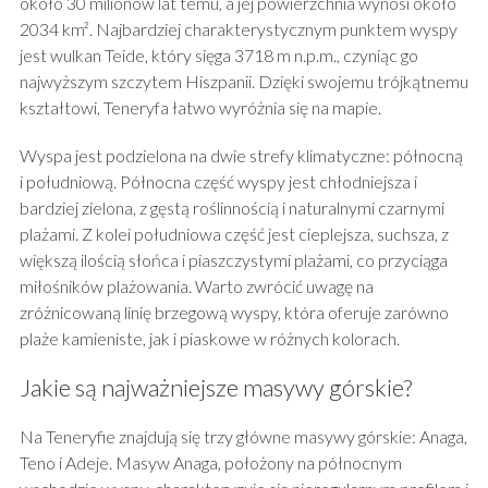
około 30 milionów lat temu, a jej powierzchnia wynosi około
2034 km². Najbardziej charakterystycznym punktem wyspy
jest wulkan Teide, który sięga 3718 m n.p.m., czyniąc go
najwyższym szczytem Hiszpanii. Dzięki swojemu trójkątnemu
kształtowi, Teneryfa łatwo wyróżnia się na mapie.
Wyspa jest podzielona na dwie strefy klimatyczne: północną
i południową. Północna część wyspy jest chłodniejsza i
bardziej zielona, z gęstą roślinnością i naturalnymi czarnymi
plażami. Z kolei południowa część jest cieplejsza, suchsza, z
większą ilością słońca i piaszczystymi plażami, co przyciąga
miłośników plażowania. Warto zwrócić uwagę na
zróżnicowaną linię brzegową wyspy, która oferuje zarówno
plaże kamieniste, jak i piaskowe w różnych kolorach.
Jakie są najważniejsze masywy górskie?
Na Teneryfie znajdują się trzy główne masywy górskie: Anaga,
Teno i Adeje. Masyw Anaga, położony na północnym