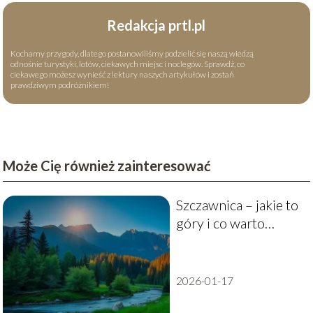
Redakcja prtl.pl
Kochamy przygody, dlatego postanowiliśmy podzielić się naszą wiedzą
odnośnie turystyki, lotów, ciekawych miejsc i noclegów. Sprawdź, co
ciekawego możesz wynieść z lektury naszych artykułów i zostań
prawdziwym podróżnikiem!
Może Cię również zainteresować
Szczawnica – jakie to
góry i co warto
wiedzieć?
2026-01-17