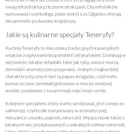
swoją infrastrukturą i licznymi atrakcjami. Dla miłośników
nurkowania i snorkelingu, plaże wokół Los Gigantes oferują
niesamowite podwodne krajobrazy.
Jakie są kulinarne specjały Teneryfy?
Kuchnia Teneryfy to mieszanka tradycyjnych kanaryjskich
smaków z wpływami hiszpańskimi i afrykańskimi. Dominują w
niej świeże, lokalne składniki, takie jak ryby, owoce morza,
ziemniaki i aromatyczne przyprawy. Jednym z najbardziej
charakterystycznych dań są papas arrugadas, czyli małe,
pomarszczone ziemniaki gotowane w mocno osolonej
wodzie, podawane z sosami mojo rojo i mojo verde.
Kolejnym specjałem, który warto spróbować, jest conejo en
salmorejo, czyli królik marynowany w aromatycznej
mieszance czosnku, papryki, wina i ziół. Wyspa słynie także z
lokalnych win, produkowanych z unikalnych odmian winorośli,
które dzięki specyficznemu klimatowi i wulkanicznej glebie