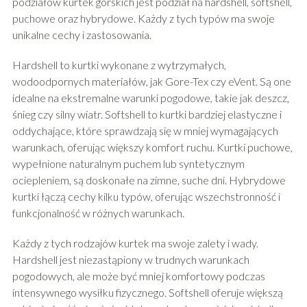
podziałów kurtek górskich jest podział na hardshell, softshell,
puchowe oraz hybrydowe. Każdy z tych typów ma swoje
unikalne cechy i zastosowania.
Hardshell to kurtki wykonane z wytrzymałych,
wodoodpornych materiałów, jak Gore-Tex czy eVent. Są one
idealne na ekstremalne warunki pogodowe, takie jak deszcz,
śnieg czy silny wiatr. Softshell to kurtki bardziej elastyczne i
oddychające, które sprawdzają się w mniej wymagających
warunkach, oferując większy komfort ruchu. Kurtki puchowe,
wypełnione naturalnym puchem lub syntetycznym
ociepleniem, są doskonałe na zimne, suche dni. Hybrydowe
kurtki łączą cechy kilku typów, oferując wszechstronność i
funkcjonalność w różnych warunkach.
Każdy z tych rodzajów kurtek ma swoje zalety i wady.
Hardshell jest niezastąpiony w trudnych warunkach
pogodowych, ale może być mniej komfortowy podczas
intensywnego wysiłku fizycznego. Softshell oferuje większą