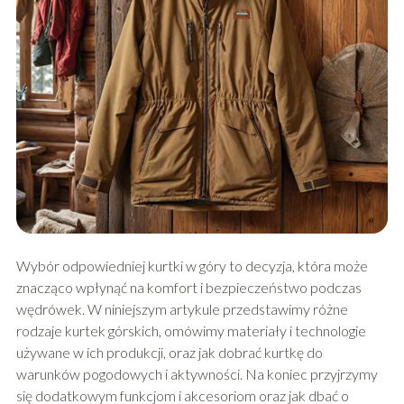
Wybór odpowiedniej kurtki w góry to decyzja, która może
znacząco wpłynąć na komfort i bezpieczeństwo podczas
wędrówek. W niniejszym artykule przedstawimy różne
rodzaje kurtek górskich, omówimy materiały i technologie
używane w ich produkcji, oraz jak dobrać kurtkę do
warunków pogodowych i aktywności. Na koniec przyjrzymy
się dodatkowym funkcjom i akcesoriom oraz jak dbać o