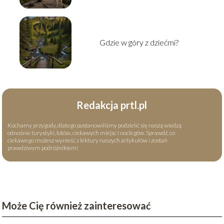
Gdzie w góry z dziećmi?
Redakcja prtl.pl
Kochamy przygody, dlatego postanowiliśmy podzielić się naszą wiedzą
odnośnie turystyki, lotów, ciekawych miejsc i noclegów. Sprawdź, co
ciekawego możesz wynieść z lektury naszych artykułów i zostań
prawdziwym podróżnikiem!
Może Cię również zainteresować