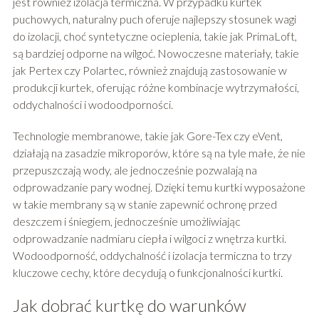
jest również izolacja termiczna. W przypadku kurtek
puchowych, naturalny puch oferuje najlepszy stosunek wagi
do izolacji, choć syntetyczne ocieplenia, takie jak PrimaLoft,
są bardziej odporne na wilgoć. Nowoczesne materiały, takie
jak Pertex czy Polartec, również znajdują zastosowanie w
produkcji kurtek, oferując różne kombinacje wytrzymałości,
oddychalności i wodoodporności.
Technologie membranowe, takie jak Gore-Tex czy eVent,
działają na zasadzie mikroporów, które są na tyle małe, że nie
przepuszczają wody, ale jednocześnie pozwalają na
odprowadzanie pary wodnej. Dzięki temu kurtki wyposażone
w takie membrany są w stanie zapewnić ochronę przed
deszczem i śniegiem, jednocześnie umożliwiając
odprowadzanie nadmiaru ciepła i wilgoci z wnętrza kurtki.
Wodoodporność, oddychalność i izolacja termiczna to trzy
kluczowe cechy, które decydują o funkcjonalności kurtki.
Jak dobrać kurtkę do warunków