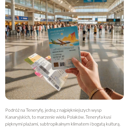
Podróż na Teneryfę, jedną z najpiękniejszych wysp
Kanaryjskich, to marzenie wielu Polaków. Teneryfa kusi
pięknymi plażami, subtropikalnym klimatem i bogatą kulturą.