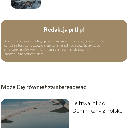
okoliczności tragedii
Redakcja prtl.pl
Kochamy przygody, dlatego postanowiliśmy podzielić się naszą wiedzą
odnośnie turystyki, lotów, ciekawych miejsc i noclegów. Sprawdź, co
ciekawego możesz wynieść z lektury naszych artykułów i zostań
prawdziwym podróżnikiem!
Może Cię również zainteresować
Ile trwa lot do
Dominikany z Polski?
Przewodnik po czasie
lotu