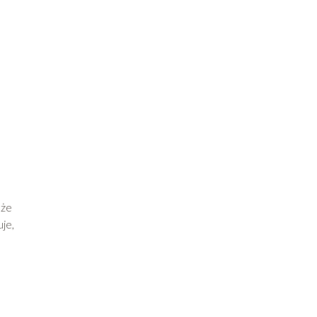
 że
je,