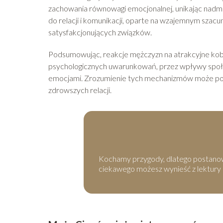
zachowania równowagi emocjonalnej, unikając nadmi
do relacji i komunikacji, oparte na wzajemnym szacun
satysfakcjonujących związków.
Podsumowując, reakcje mężczyzn na atrakcyjne kobie
psychologicznych uwarunkowań, przez wpływy społec
emocjami. Zrozumienie tych mechanizmów może pom
zdrowszych relacji.
Kochamy przygody, dlatego postanowil
ciekawego możesz wynieść z lektury