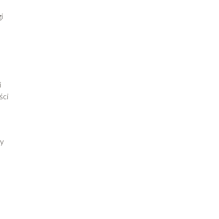
i
i
ści
ty