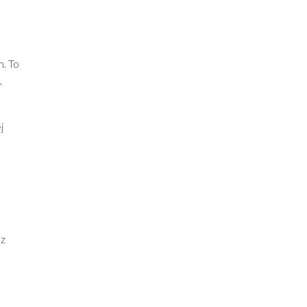
. To
,
j
 z