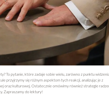
ty? To pytanie, które zadaje sobie wielu, zarówno z punktu widzeni
rtykule przyjrzymy się różnym aspektom tych reakcji, analizując je z
nej oraz kulturowej. Ostatecznie omówimy również strategie radze
ty. Zapraszamy do lektury!