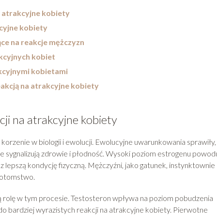
 atrakcyjne kobiety
cyjne kobiety
ące na reakcje mężczyzn
kcyjnych kobiet
akcyjnymi kobietami
eakcją na atrakcyjne kobiety
ji na atrakcyjne kobiety
orzenie w biologii i ewolucji. Ewolucyjne uwarunkowania sprawiły,
e sygnalizują zdrowie i płodność. Wysoki poziom estrogenu powodu
 lepszą kondycję fizyczną. Mężczyźni, jako gatunek, instynktownie
potomstwo.
ą rolę w tym procesie. Testosteron wpływa na poziom pobudzenia
do bardziej wyrazistych reakcji na atrakcyjne kobiety. Pierwotne