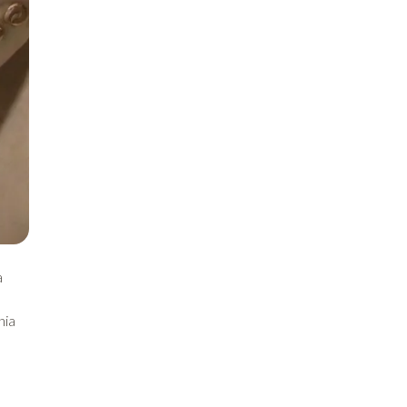
a
nia