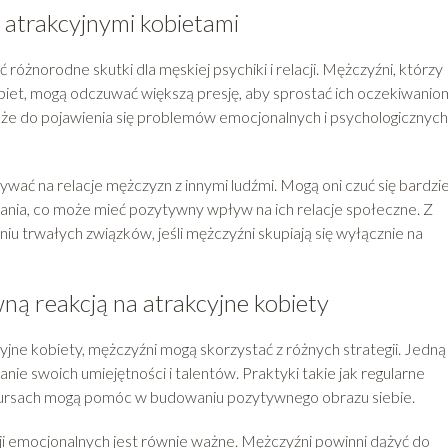
z atrakcyjnymi kobietami
óżnorodne skutki dla męskiej psychiki i relacji. Mężczyźni, którzy
iet, mogą odczuwać większą presję, aby sprostać ich oczekiwaniom
kże do pojawienia się problemów emocjonalnych i psychologicznych
wać na relacje mężczyzn z innymi ludźmi. Mogą oni czuć się bardzie
ia, co może mieć pozytywny wpływ na ich relacje społeczne. Z
iu trwałych związków, jeśli mężczyźni skupiają się wyłącznie na
wną reakcją na atrakcyjne kobiety
yjne kobiety, mężczyźni mogą skorzystać z różnych strategii. Jedną
anie swoich umiejętności i talentów. Praktyki takie jak regularne
 kursach mogą pomóc w budowaniu pozytywnego obrazu siebie.
i emocjonalnych jest równie ważne. Mężczyźni powinni dążyć do