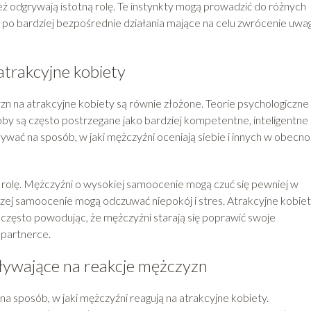
wnież odgrywają istotną rolę. Te instynkty mogą prowadzić do różnych
po bardziej bezpośrednie działania mające na celu zwrócenie uwag
atrakcyjne kobiety
n na atrakcyjne kobiety są równie złożone. Teorie psychologiczne
by są często postrzegane jako bardziej kompetentne, inteligentne 
wać na sposób, w jaki mężczyźni oceniają siebie i innych w obecno
rolę. Mężczyźni o wysokiej samoocenie mogą czuć się pewniej w
ższej samoocenie mogą odczuwać niepokój i stres. Atrakcyjne kobie
często powodując, że mężczyźni starają się poprawić swoje
 partnerce.
pływające na reakcje mężczyzn
 sposób, w jaki mężczyźni reagują na atrakcyjne kobiety.