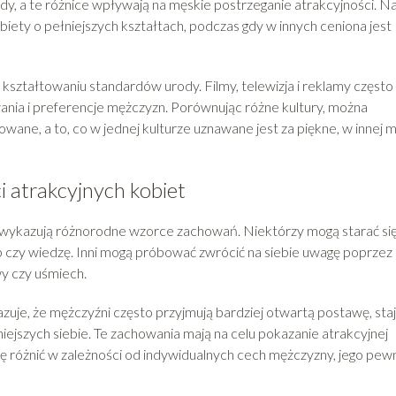
y, a te różnice wpływają na męskie postrzeganie atrakcyjności. N
iety o pełniejszych kształtach, podczas gdy w innych ceniona jest
 kształtowaniu standardów urody. Filmy, telewizja i reklamy często
ania i preferencje mężczyzn. Porównując różne kultury, można
owane, a to, co w jednej kulturze uznawane jest za piękne, w innej 
 atrakcyjnych kobiet
 wykazują różnorodne wzorce zachowań. Niektórzy mogą starać si
 czy wiedzę. Inni mogą próbować zwrócić na siebie uwagę poprzez
wy czy uśmiech.
zuje, że mężczyźni często przyjmują bardziej otwartą postawę, staj
niejszych siebie. Te zachowania mają na celu pokazanie atrakcyjnej
się różnić w zależności od indywidualnych cech mężczyzny, jego pew