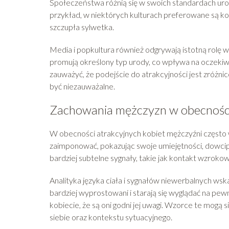
Społeczeństwa różnią się w swoich standardach urod
przykład, w niektórych kulturach preferowane są kob
szczupła sylwetka.
Media i popkultura również odgrywają istotną rolę w
promują określony typ urody, co wpływa na oczekiw
zauważyć, że podejście do atrakcyjności jest zróżnic
być niezauważalne.
Zachowania mężczyzn w obecności
W obecności atrakcyjnych kobiet mężczyźni często
zaimponować, pokazując swoje umiejętności, dowcip
bardziej subtelne sygnały, takie jak kontakt wzroko
Analityka języka ciała i sygnałów niewerbalnych wska
bardziej wyprostowani i starają się wyglądać na pew
kobiecie, że są oni godni jej uwagi. Wzorce te mogą 
siebie oraz kontekstu sytuacyjnego.