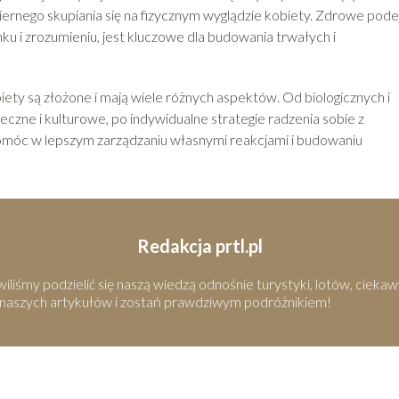
ernego skupiania się na fizycznym wyglądzie kobiety. Zdrowe pode
ku i zrozumieniu, jest kluczowe dla budowania trwałych i
ty są złożone i mają wiele różnych aspektów. Od biologicznych i
zne i kulturowe, po indywidualne strategie radzenia sobie z
óc w lepszym zarządzaniu własnymi reakcjami i budowaniu
Redakcja prtl.pl
iśmy podzielić się naszą wiedzą odnośnie turystyki, lotów, ciekaw
 naszych artykułów i zostań prawdziwym podróżnikiem!