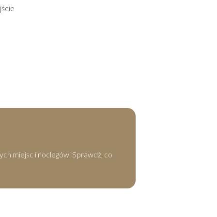
jście
ych miejsc i noclegów. Sprawdź, co