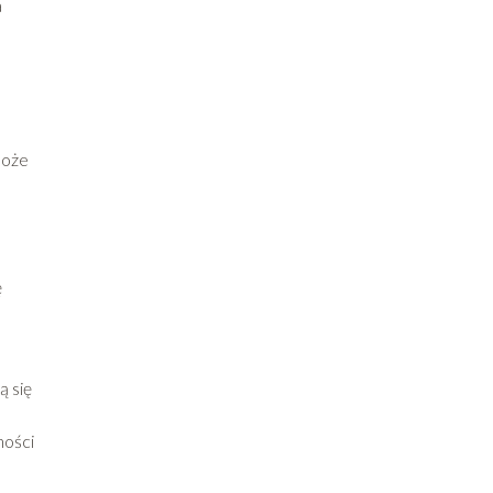
a
może
ę
ą się
ności