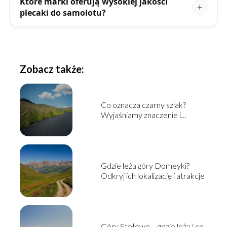
Które marki oferują wysokiej jakości
plecaki do samolotu?
Zobacz także:
Co oznacza czarny szlak?
Wyjaśniamy znaczenie i
kontekst
Gdzie leżą góry Domeyki?
Odkryj ich lokalizację i atrakcje
Góry Stołowe – gdzie leżą i co