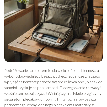
Podróżowanie samolotem to dla wielu osób codzienność, a
wybór odpowiedniego bagażu podręcznego może znacząco
wpłynąć na komfort podróży. Wśród różnych opcji, plecak do
samolotu zyskuje na popularności. Dlaczego warto rozważyć
właśnie ten rodzaj bagażu? W niniejszym artykule przyjrzymy
się zaletom plecaków, omówimy limity rozmiarów bagażu
podręcznego, cechy idealnego plecaka oraz materiały, z