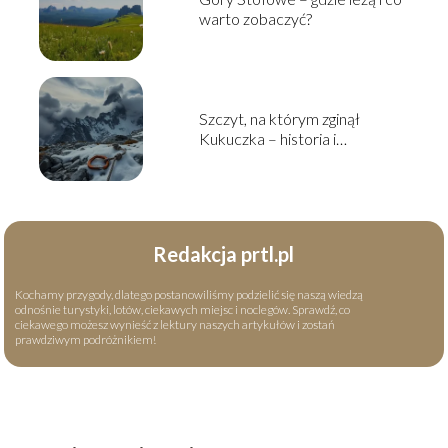
warto zobaczyć?
Szczyt, na którym zginął
Kukuczka – historia i
okoliczności tragedii
Redakcja prtl.pl
Kochamy przygody, dlatego postanowiliśmy podzielić się naszą wiedzą
odnośnie turystyki, lotów, ciekawych miejsc i noclegów. Sprawdź, co
ciekawego możesz wynieść z lektury naszych artykułów i zostań
prawdziwym podróżnikiem!