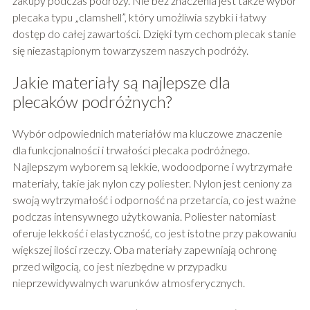
zakupy podczas podróży. Nie bez znaczenia jest także wybór
plecaka typu „clamshell”, który umożliwia szybki i łatwy
dostęp do całej zawartości. Dzięki tym cechom plecak stanie
się niezastąpionym towarzyszem naszych podróży.
Jakie materiały są najlepsze dla
plecaków podróżnych?
Wybór odpowiednich materiałów ma kluczowe znaczenie
dla funkcjonalności i trwałości plecaka podróżnego.
Najlepszym wyborem są lekkie, wodoodporne i wytrzymałe
materiały, takie jak nylon czy poliester. Nylon jest ceniony za
swoją wytrzymałość i odporność na przetarcia, co jest ważne
podczas intensywnego użytkowania. Poliester natomiast
oferuje lekkość i elastyczność, co jest istotne przy pakowaniu
większej ilości rzeczy. Oba materiały zapewniają ochronę
przed wilgocią, co jest niezbędne w przypadku
nieprzewidywalnych warunków atmosferycznych.