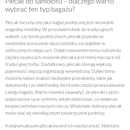
Plecak do samolotu – dlaczego warto
wybrać ten typ bagażu?
Plecak turystyczny jako bagaż podręczny jest niezwykle
wygodny i mobilny. W przeciwieństwie do tradycyjnych
walizek czy toreb podręcznych, plecak pozwala na
swobodne poruszanie się po lotnisku, szczególnie w
zatłoczonych miejscach. Dzięki równomiernemu rozłożeniu
ciężaru na plecach, noszenie plecaka jest mniej męczące niż
tradycyjnej torby. Dodatkowo, plecaki oferują większą
pojemność i lepszą organizację wewnętrzną. Dzięki temu
możemy łatwo znaleźć niezbędne przedmioty, takie jak
dokumenty czy elektronikę, bez konieczności przeszukiwania
całego bagażu. Warto również zauważyć, że plecaki często
wyposażone są w systemy antykradzieżowe, co zwiększa
bezpieczeństwo naszych rzeczy. Właściwie dobrany plecak
może stać się nieodłącznym towarzyszem podróży.
Kolejnym plusem plecaków jest ich elastyczność. Niektóre