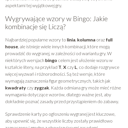
aspektami tej wyjątkowej gry.
Wygrywające wzory w Bingo: Jakie
kombinacje się Liczą?
Najbardziej popularne wzory to
linia
,
kolumna
oraz
full
house
, ale istnieje wiele innych kombinacji, które mogą
prowadzić do wygranej, w zależności od wariantu gry. W
niektórych wersjach
bingo
celem jest ułożenie wzoru w
kształcie litery, na przykład
T
,
X
czy
L
, co dodaje rozgrywce
więcej wyzwań i różnorodności. Są też wersje, które
wymagają zaznaczenia figur geometrycznych, takich jak
kwadraty
czy
zygzak
. Każda odmiana gry może mieć różne
wymagania dotyczące wzorów, dlatego ważne jest, aby
dokładnie poznać zasady przed przystąpieniem do zabawy.
Sprawdzenie karty po ogłoszeniu wygranej jest kluczowe,
aby upewnić się, że wszystkie liczby zostały prawidłowo
zaznaczone i zgodne z obowiązującymi zasadami.