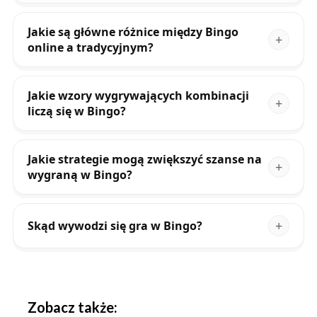
Jakie są główne różnice między Bingo
online a tradycyjnym?
Jakie wzory wygrywających kombinacji
liczą się w Bingo?
Jakie strategie mogą zwiększyć szanse na
wygraną w Bingo?
Skąd wywodzi się gra w Bingo?
Zobacz także: