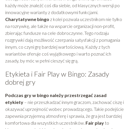
każdy może znaleźć coś dla siebie, od klasycznych wersji po
innowacyjne warianty z dodatkowymi funkcjami.
Charytatywne bingo
z kolei pozwala uczestnikom nie tylko
na rozrywkę, ale także na wsparcie organizacji non-profit,
zbierając fundusze na cele dobroczynne. Tego rodzaju
rozgrywki dają możliwość czerpania satysfakcji z pomagania
innym, co czyni grę bardziej wartościową. Każdy z tych
wariantów oferuje coś wyjątkowego i warto poznać ich
zasady, by móc w pełni cieszyć się grą.
Etykieta i Fair Play w Bingo: Zasady
dobrej gry
Podczas gry w bingo należy przestrzegać zasad
etykiety
– nie przeszkadzać innym graczom, zachować ciszę i
okazywać uprzejmość wobec prowadzącego. Takie podejście
zapewnia przyjemną atmosferę i sprawia, że gra jest bardziej
komfortowa dla wszystkich uczestników.
Fair play
to