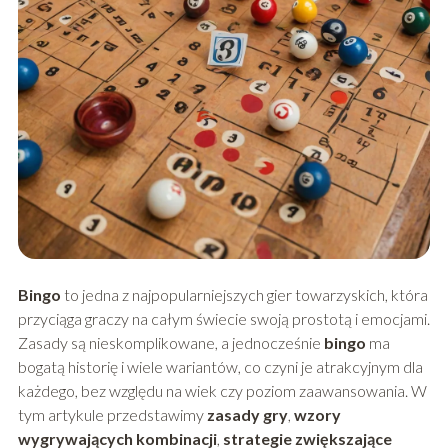
Bingo
to jedna z najpopularniejszych gier towarzyskich, która
przyciąga graczy na całym świecie swoją prostotą i emocjami.
Zasady są nieskomplikowane, a jednocześnie
bingo
ma
bogatą historię i wiele wariantów, co czyni je atrakcyjnym dla
każdego, bez względu na wiek czy poziom zaawansowania. W
tym artykule przedstawimy
zasady gry
,
wzory
wygrywających kombinacji
,
strategie zwiększające