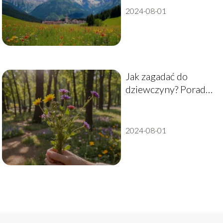
2024-08-01
Jak zagadać do
dziewczyny? Porady i
triki
2024-08-01