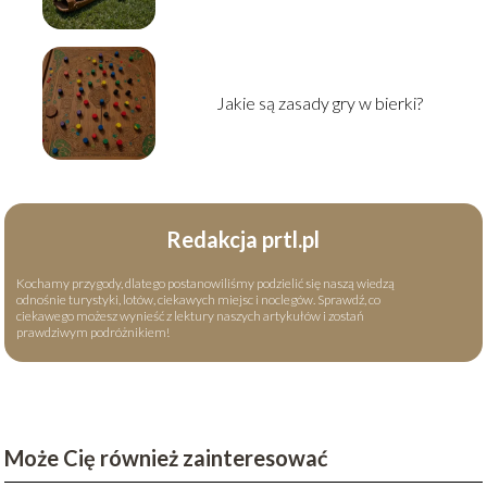
Jakie są zasady gry w bierki?
Redakcja prtl.pl
Kochamy przygody, dlatego postanowiliśmy podzielić się naszą wiedzą
odnośnie turystyki, lotów, ciekawych miejsc i noclegów. Sprawdź, co
ciekawego możesz wynieść z lektury naszych artykułów i zostań
prawdziwym podróżnikiem!
Może Cię również zainteresować