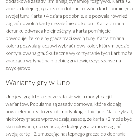
dodatkowe zasady i zmieniają dynamikę rozgrywki. Karta +2
zmusza kolejnego gracza do dobrania dwóch kart i pominięcia
swojej tury. Karta +4 działa podobnie, ale pozwala również
zagrać dowolną kartę niezależnie od koloru. Karta zmiana
kierunku odwraca kolejność gry, a karta pominięcie
powoduje, że kolejny gracz traci swoją turę. Karta zmiana
koloru pozwala graczowi wybrać nowy kolor, którym będzie
kontynuowana gra. Skuteczne wykorzystanie tych kart może
znacząco wpłynąć na przebieg gry i zwiększyć szanse na
zwycięstwo.
Warianty gry w Uno
Uno jest grą, która doczekała się wielu modyfikacji i
wariantów. Popularne są zasady domowe, które dodają
nowe elementy do gry lub modyfikują istniejące. Na przykład,
niektórzy gracze wprowadzają zasadę, że karta +2 może być
skumulowana, co oznacza, że kolejny gracz może zagrać
swoją kartę +2, zmuszając następnego gracza do dobrania