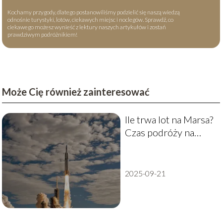
Kochamy przygody, dlatego postanowiliśmy podzielić się naszą wiedzą
odnośnie turystyki, lotów, ciekawych miejsc i noclegów. Sprawdź, co
ciekawego możesz wynieść z lektury naszych artykułów i zostań
prawdziwym podróżnikiem!
Może Cię również zainteresować
Ile trwa lot na Marsa?
Czas podróży na
Czerwoną Planetę
2025-09-21