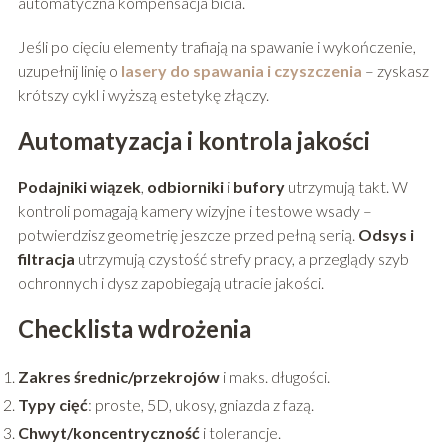
automatyczna kompensacja bicia.
Jeśli po cięciu elementy trafiają na spawanie i wykończenie,
uzupełnij linię o
lasery do spawania i czyszczenia
– zyskasz
krótszy cykl i wyższą estetykę złączy.
Automatyzacja i kontrola jakości
Podajniki wiązek
,
odbiorniki
i
bufory
utrzymują takt. W
kontroli pomagają kamery wizyjne i testowe wsady –
potwierdzisz geometrię jeszcze przed pełną serią.
Odsys i
filtracja
utrzymują czystość strefy pracy, a przeglądy szyb
ochronnych i dysz zapobiegają utracie jakości.
Checklista wdrożenia
Zakres średnic/przekrojów
i maks. długości.
Typy cięć
: proste, 5D, ukosy, gniazda z fazą.
Chwyt/koncentryczność
i tolerancje.