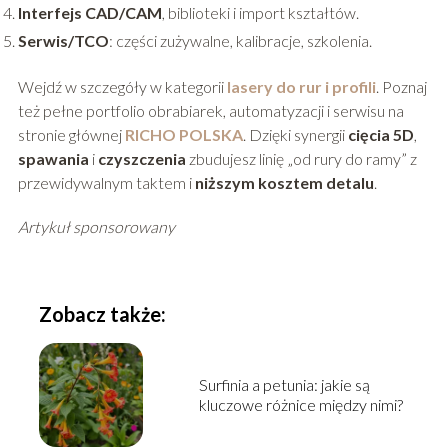
Interfejs CAD/CAM
, biblioteki i import kształtów.
Serwis/TCO
: części zużywalne, kalibracje, szkolenia.
Wejdź w szczegóły w kategorii
lasery do rur i profili
. Poznaj
też pełne portfolio obrabiarek, automatyzacji i serwisu na
stronie głównej
RICHO POLSKA
. Dzięki synergii
cięcia 5D
,
spawania
i
czyszczenia
zbudujesz linię „od rury do ramy” z
przewidywalnym taktem i
niższym kosztem detalu
.
Artykuł sponsorowany
Zobacz także:
Surfinia a petunia: jakie są
kluczowe różnice między nimi?