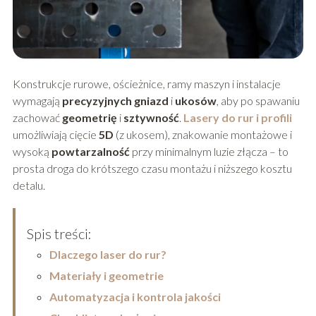
Konstrukcje rurowe, ościeżnice, ramy maszyn i instalacje
wymagają
precyzyjnych gniazd
i
ukosów
, aby po spawaniu
zachować
geometrię
i
sztywność
.
Lasery do rur i profili
umożliwiają cięcie
5D
(z ukosem), znakowanie montażowe i
wysoką
powtarzalność
przy minimalnym luzie złącza – to
prosta droga do krótszego czasu montażu i niższego kosztu
detalu.
Spis treści:
Dlaczego laser do rur?
Materiały i geometrie
Automatyzacja i kontrola jakości