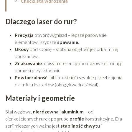
Checklista wdrożenia
Dlaczego laser do rur?
Precyzja
otworów/gniazd – lepsze pasowanie
elementów i szybsze
spawanie
.
Ukosy
pod spoinę – stabilna objętość jeziorka, mniej
podkładów.
Znakowanie
: opisy i referencje montażowe eliminują
pomyłki przy składaniu.
Powtarzalność
: biblioteki cięć i szybkie przezbrojenia
dla miksu kształtów (okrąg/kwadrat/owal).
Materiały i geometrie
Stal węglowa,
nierdzewna
i
aluminium
– od
cienkościennych rurek po grube
profile
konstrukcyjne. Dla
serii mieszanych ważna jest
stabilność chwytu
i