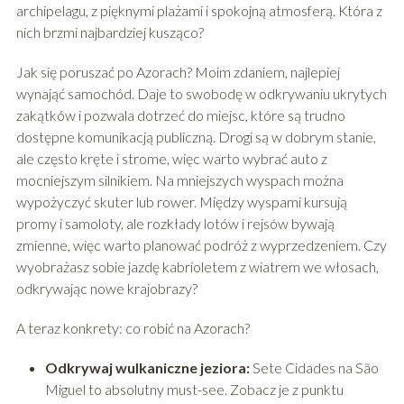
archipelagu, z pięknymi plażami i spokojną atmosferą. Która z
nich brzmi najbardziej kusząco?
Jak się poruszać po Azorach? Moim zdaniem, najlepiej
wynająć samochód. Daje to swobodę w odkrywaniu ukrytych
zakątków i pozwala dotrzeć do miejsc, które są trudno
dostępne komunikacją publiczną. Drogi są w dobrym stanie,
ale często kręte i strome, więc warto wybrać auto z
mocniejszym silnikiem. Na mniejszych wyspach można
wypożyczyć skuter lub rower. Między wyspami kursują
promy i samoloty, ale rozkłady lotów i rejsów bywają
zmienne, więc warto planować podróż z wyprzedzeniem. Czy
wyobrażasz sobie jazdę kabrioletem z wiatrem we włosach,
odkrywając nowe krajobrazy?
A teraz konkrety: co robić na Azorach?
Odkrywaj wulkaniczne jeziora:
Sete Cidades na São
Miguel to absolutny must-see. Zobacz je z punktu