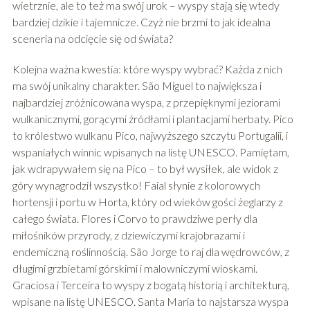
wietrznie, ale to też ma swój urok – wyspy stają się wtedy
bardziej dzikie i tajemnicze. Czyż nie brzmi to jak idealna
sceneria na odcięcie się od świata?
Kolejna ważna kwestia: które wyspy wybrać? Każda z nich
ma swój unikalny charakter. São Miguel to największa i
najbardziej zróżnicowana wyspa, z przepięknymi jeziorami
wulkanicznymi, gorącymi źródłami i plantacjami herbaty. Pico
to królestwo wulkanu Pico, najwyższego szczytu Portugalii, i
wspaniałych winnic wpisanych na listę UNESCO. Pamiętam,
jak wdrapywałem się na Pico – to był wysiłek, ale widok z
góry wynagrodził wszystko! Faial słynie z kolorowych
hortensji i portu w Horta, który od wieków gości żeglarzy z
całego świata. Flores i Corvo to prawdziwe perły dla
miłośników przyrody, z dziewiczymi krajobrazami i
endemiczną roślinnością. São Jorge to raj dla wędrowców, z
długimi grzbietami górskimi i malowniczymi wioskami.
Graciosa i Terceira to wyspy z bogatą historią i architekturą,
wpisane na listę UNESCO. Santa Maria to najstarsza wyspa