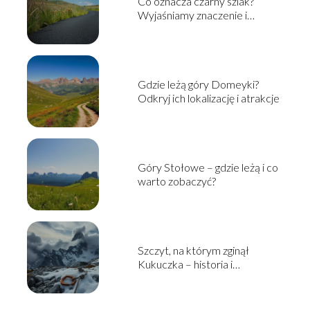
Co oznacza czarny szlak?
Wyjaśniamy znaczenie i
kontekst
Gdzie leżą góry Domeyki?
Odkryj ich lokalizację i atrakcje
Góry Stołowe – gdzie leżą i co
warto zobaczyć?
Szczyt, na którym zginął
Kukuczka – historia i
okoliczności tragedii