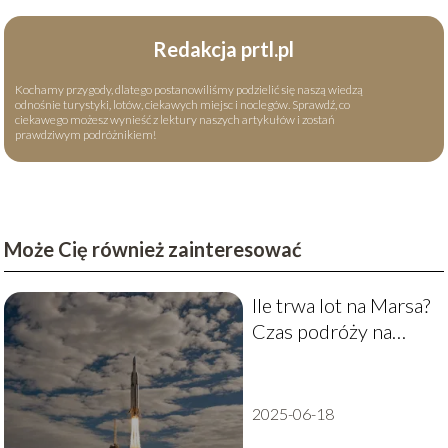
Redakcja prtl.pl
Kochamy przygody, dlatego postanowiliśmy podzielić się naszą wiedzą
odnośnie turystyki, lotów, ciekawych miejsc i noclegów. Sprawdź, co
ciekawego możesz wynieść z lektury naszych artykułów i zostań
prawdziwym podróżnikiem!
Może Cię również zainteresować
Ile trwa lot na Marsa?
Czas podróży na
Czerwoną Planetę
2025-06-18