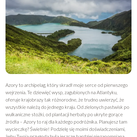
Azory to archipelag, który skradł moje serce od pierwszego
wejrzenia. Te dziewięć wysp, zagubionych na Atlantyku,
oferuje krajobrazy tak różnorodne, że trudno uwierzyć, że
wszystkie należą do jednego kraju. Od zielonych pastwisk po
wulkaniczne stożki, od plantacji herbaty po ukryte gorące
źródła – Azory to raj dla każdego podróżnika. Planujesz tam
wycieczkę? Świetnie! Podzielę się moimi doświadczeniami,
żeby Twoja przygoda była jeszcze bardziej niezapomniana.