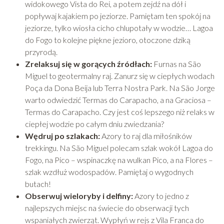
widokowego Vista do Rei, a potem zejdź na dół i
popływaj kajakiem po jeziorze. Pamiętam ten spokój na
jeziorze, tylko wiosła cicho chlupotały w wodzie… Lagoa
do Fogo to kolejne piękne jezioro, otoczone dziką
przyrodą.
Zrelaksuj się w gorących źródłach:
Furnas na São
Miguel to geotermalny raj. Zanurz się w ciepłych wodach
Poça da Dona Beija lub Terra Nostra Park. Na São Jorge
warto odwiedzić Termas do Carapacho, a na Graciosa –
Termas do Carapacho. Czy jest coś lepszego niż relaks w
ciepłej wodzie po całym dniu zwiedzania?
Wędruj po szlakach:
Azory to raj dla miłośników
trekkingu. Na São Miguel polecam szlak wokół Lagoa do
Fogo, na Pico – wspinaczkę na wulkan Pico, a na Flores –
szlak wzdłuż wodospadów. Pamiętaj o wygodnych
butach!
Obserwuj wieloryby i delfiny:
Azory to jedno z
najlepszych miejsc na świecie do obserwacji tych
wspaniałych zwierząt. Wypłyń w rejs z Vila Franca do