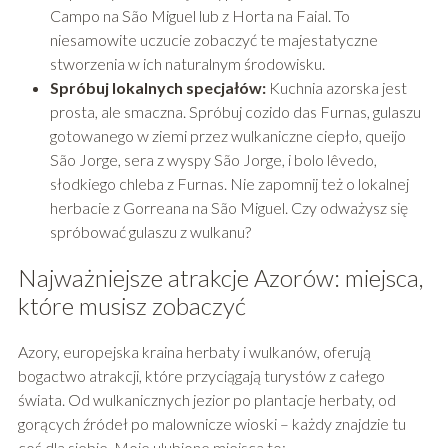
Campo na São Miguel lub z Horta na Faial. To
niesamowite uczucie zobaczyć te majestatyczne
stworzenia w ich naturalnym środowisku.
Spróbuj lokalnych specjałów:
Kuchnia azorska jest
prosta, ale smaczna. Spróbuj cozido das Furnas, gulaszu
gotowanego w ziemi przez wulkaniczne ciepło, queijo
São Jorge, sera z wyspy São Jorge, i bolo lêvedo,
słodkiego chleba z Furnas. Nie zapomnij też o lokalnej
herbacie z Gorreana na São Miguel. Czy odważysz się
spróbować gulaszu z wulkanu?
Najważniejsze atrakcje Azorów: miejsca,
które musisz zobaczyć
Azory, europejska kraina herbaty i wulkanów, oferują
bogactwo atrakcji, które przyciągają turystów z całego
świata. Od wulkanicznych jezior po plantacje herbaty, od
gorących źródeł po malownicze wioski – każdy znajdzie tu
coś dla siebie. Moje ulubione miejsca to: