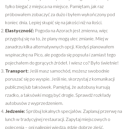
tylko biegać z miejsca na miejsce. Pamiętam, jak raz
próbowałem zobaczyć za dużo i byłem wykończony pod
koniec dnia. Lepiej skupić się na jakości niż na ilości.
Elastyczność:
Pogoda na Azorach jest zmienna, więc
przygotuj się na to, że plany mogą ulec zmianie. Miej w
zanadrzu kilka alternatywnych opcji. Kiedyś planowałem
wspinaczkę na Pico, ale pogoda się popsuła i zamiast tego
pojechałem do gorących źródeł. I wiesz co? Było świetnie!
Transport:
Jeśli masz samochód, możesz swobodnie
poruszać się po wyspie. Jeśli nie, skorzystaj z komunikacji
publicznej lub taksówek. Pamiętaj, że autobusy kursują
rzadko, a taksówki mogą być drogie. Sprawdź rozkłady
autobusów z wyprzedzeniem.
Jedzenie:
Spróbuj lokalnych specjałów. Zaplanuj przerwę na
lunch w tradycyjnej restauracji. Zapytaj miejscowych o
polecenia – oni najlepiej wiedzą, gdzie dobrze zjeść.