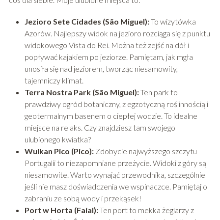
Jezioro Sete Cidades (São Miguel):
To wizytówka
Azorów. Najlepszy widok na jezioro rozciąga się z punktu
widokowego Vista do Rei. Można też zejść na dół i
popływać kajakiem po jeziorze. Pamiętam, jak mgła
unosiła się nad jeziorem, tworząc niesamowity,
tajemniczy klimat.
Terra Nostra Park (São Miguel):
Ten park to
prawdziwy ogród botaniczny, z egzotyczną roślinnością i
geotermalnym basenem o ciepłej wodzie. To idealne
miejsce na relaks. Czy znajdziesz tam swojego
ulubionego kwiatka?
Wulkan Pico (Pico):
Zdobycie najwyższego szczytu
Portugalii to niezapomniane przeżycie. Widoki z góry są
niesamowite. Warto wynająć przewodnika, szczególnie
jeśli nie masz doświadczenia we wspinaczce. Pamiętaj o
zabraniu ze sobą wody i przekąsek!
Port w Horta (Faial):
Ten port to mekka żeglarzy z