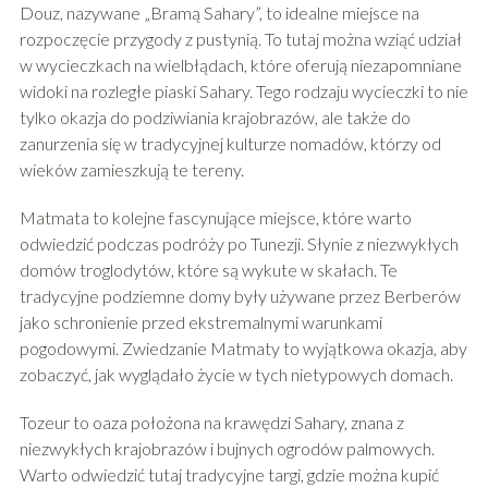
Douz, nazywane „Bramą Sahary”, to idealne miejsce na
rozpoczęcie przygody z pustynią. To tutaj można wziąć udział
w wycieczkach na wielbłądach, które oferują niezapomniane
widoki na rozległe piaski Sahary. Tego rodzaju wycieczki to nie
tylko okazja do podziwiania krajobrazów, ale także do
zanurzenia się w tradycyjnej kulturze nomadów, którzy od
wieków zamieszkują te tereny.
Matmata to kolejne fascynujące miejsce, które warto
odwiedzić podczas podróży po Tunezji. Słynie z niezwykłych
domów troglodytów, które są wykute w skałach. Te
tradycyjne podziemne domy były używane przez Berberów
jako schronienie przed ekstremalnymi warunkami
pogodowymi. Zwiedzanie Matmaty to wyjątkowa okazja, aby
zobaczyć, jak wyglądało życie w tych nietypowych domach.
Tozeur to oaza położona na krawędzi Sahary, znana z
niezwykłych krajobrazów i bujnych ogrodów palmowych.
Warto odwiedzić tutaj tradycyjne targi, gdzie można kupić