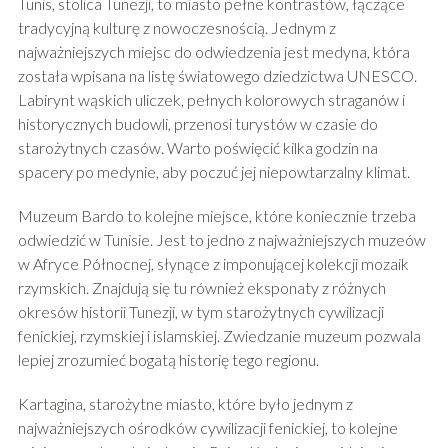
Tunis, stolica Tunezji, to miasto pełne kontrastów, łączące
tradycyjną kulturę z nowoczesnością. Jednym z
najważniejszych miejsc do odwiedzenia jest medyna, która
została wpisana na listę światowego dziedzictwa UNESCO.
Labirynt wąskich uliczek, pełnych kolorowych straganów i
historycznych budowli, przenosi turystów w czasie do
starożytnych czasów. Warto poświęcić kilka godzin na
spacery po medynie, aby poczuć jej niepowtarzalny klimat.
Muzeum Bardo to kolejne miejsce, które koniecznie trzeba
odwiedzić w Tunisie. Jest to jedno z najważniejszych muzeów
w Afryce Północnej, słynące z imponującej kolekcji mozaik
rzymskich. Znajdują się tu również eksponaty z różnych
okresów historii Tunezji, w tym starożytnych cywilizacji
fenickiej, rzymskiej i islamskiej. Zwiedzanie muzeum pozwala
lepiej zrozumieć bogatą historię tego regionu.
Kartagina, starożytne miasto, które było jednym z
najważniejszych ośrodków cywilizacji fenickiej, to kolejne