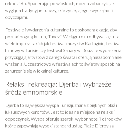
rękodzieło. Spacerując po wioskach, można zobaczyć, jak
wygląda tradycyjne tunezyjskie życie, z jego zwyczajami i
obyczajami.
Festiwale i wydarzenia kulturalne to doskonała okazja, aby
poznać bogatą kulturę Tunezji. W ciągu roku odbywa się tutaj
wiele imprez, takich jak festiwal muzyki w Kartaginie, festiwal
filmowy w Tunisie czy festiwal Sahary w Douz. Te wydarzenia
przyciągają artystów z całego świata i oferują niezapomniane
wrażenia. Uczestnictwo w festiwalach to świetny sposób na
zanurzenie się w lokalnej kulturze.
Relaks i rekreacja: Djerba i wybrzeże
śródziemnomorskie
Djerba to największa wyspa Tunezji, znana z pięknych plaż i
luksusowych kurortów. Jest to idealne miejsce na relaks i
odpoczynek. Wyspa oferuje szeroki wybór hoteli i ośrodków,
które zapewniają wysoki standard usług. Plaże Djerby są