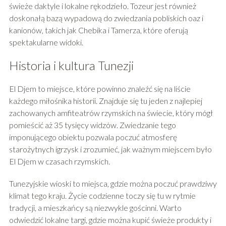
świeże daktyle i lokalne rękodzieło. Tozeur jest również
doskonałą bazą wypadową do zwiedzania pobliskich oaz i
kanionów, takich jak Chebika i Tamerza, które oferują
spektakularne widoki.
Historia i kultura Tunezji
El Djem to miejsce, które powinno znaleźć się na liście
każdego miłośnika historii. Znajduje się tu jeden z najlepiej
zachowanych amfiteatrów rzymskich na świecie, który mógł
pomieścić aż 35 tysięcy widzów. Zwiedzanie tego
imponującego obiektu pozwala poczuć atmosferę
starożytnych igrzysk i zrozumieć, jak ważnym miejscem było
El Djem w czasach rzymskich.
Tunezyjskie wioski to miejsca, gdzie można poczuć prawdziwy
klimat tego kraju. Życie codzienne toczy się tu w rytmie
tradycji, a mieszkańcy są niezwykle gościnni. Warto
odwiedzić lokalne targi, gdzie można kupić świeże produkty i