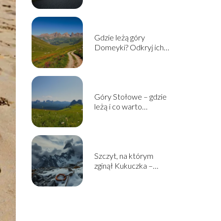
Gdzie leżą góry
Domeyki? Odkryj ich
lokalizację i atrakcje
Góry Stołowe – gdzie
leżą i co warto
zobaczyć?
Szczyt, na którym
zginął Kukuczka –
historia i okoliczności
tragedii