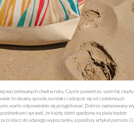
ziej wyczekiwanych chwil w roku. Czyste powietrze, szum fal, ciepły
anie to idealny sposób na relaks i odcięcie się od codziennych
zasem, warto odpowiednio się przygotować. Dobrze zaplanowany w
odziankom i sprawić, że każdy dzień spędzony na plaży będzie
za to klucz do udanego wypoczynku, a poniższy artykuł pomoże Ci