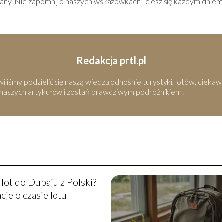
dany. Nie zapomnij o naszych wskazówkach i ciesz się każdym dnie
Redakcja prtl.pl
iśmy podzielić się naszą wiedzą odnośnie turystyki, lotów, ciekaw
 naszych artykułów i zostań prawdziwym podróżnikiem!
a lot do Dubaju z Polski?
cje o czasie lotu