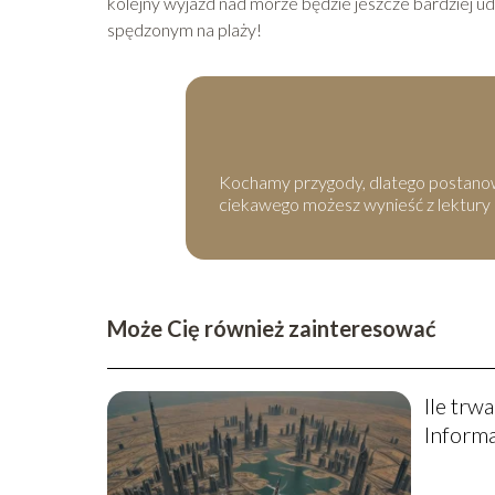
kolejny wyjazd nad morze będzie jeszcze bardziej u
spędzonym na plaży!
Kochamy przygody, dlatego postanowil
ciekawego możesz wynieść z lektury
Może Cię również zainteresować
Ile trw
Informa