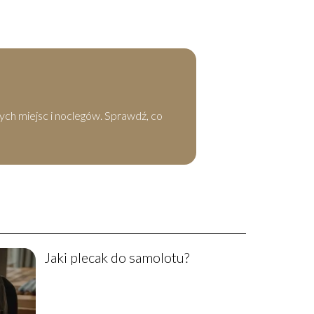
m
ych miejsc i noclegów. Sprawdź, co
Jaki plecak do samolotu?