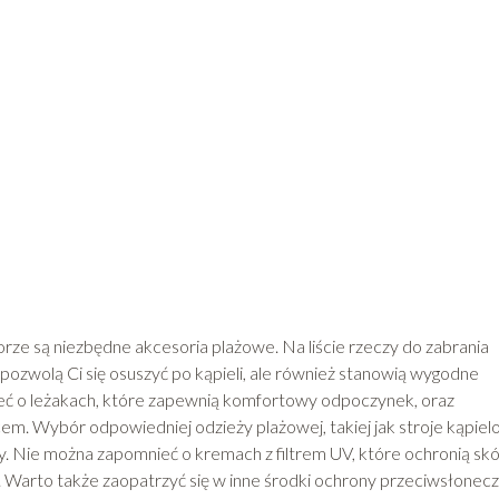
 są niezbędne akcesoria plażowe. Na liście rzeczy do zabrania
o pozwolą Ci się osuszyć po kąpieli, ale również stanowią wygodne
leć o leżakach, które zapewnią komfortowy odpoczynek, oraz
m. Wybór odpowiedniej odzieży plażowej, takiej jak stroje kąpiel
owy. Nie można zapomnieć o kremach z filtrem UV, które ochronią sk
 Warto także zaopatrzyć się w inne środki ochrony przeciwsłonecz