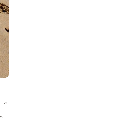
yjazd
 w