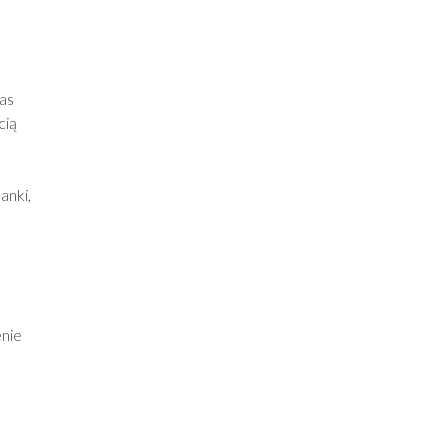
zas
cią
anki,
enie