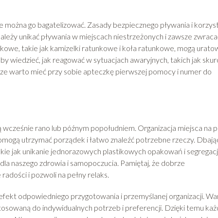
e można go bagatelizować. Zasady bezpiecznego pływania i korzys
ależy unikać pływania w miejscach niestrzeżonych i zawsze zwraca
kowe, takie jak kamizelki ratunkowe i koła ratunkowe, mogą urato
aby wiedzieć, jak reagować w sytuacjach awaryjnych, takich jak sku
sze warto mieć przy sobie apteczkę pierwszej pomocy i numer do
ią wcześnie rano lub późnym popołudniem. Organizacja miejsca na p
 pomogą utrzymać porządek i łatwo znaleźć potrzebne rzeczy. Dbają
kie jak unikanie jednorazowych plastikowych opakowań i segregac
eż dla naszego zdrowia i samopoczucia. Pamiętaj, że dobrze
radości i pozwoli na pełny relaks.
efekt odpowiedniego przygotowania i przemyślanej organizacji. Wa
tosowaną do indywidualnych potrzeb i preferencji. Dzięki temu ka