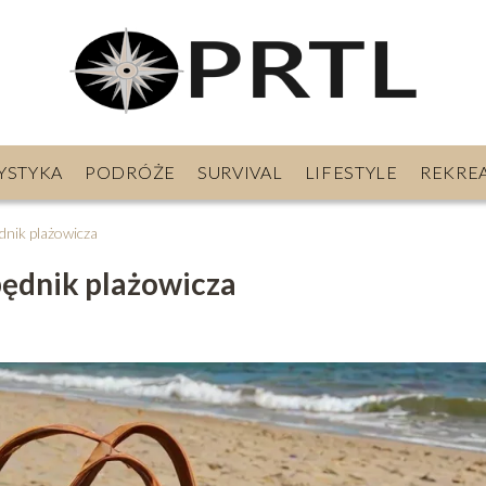
YSTYKA
PODRÓŻE
SURVIVAL
LIFESTYLE
REKRE
dnik plażowicza
będnik plażowicza