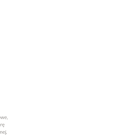
owe,
órę
nej,