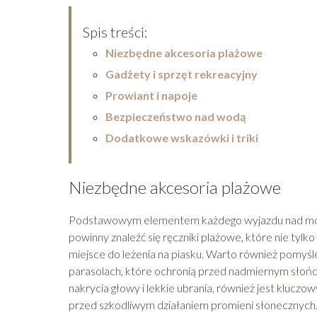
Spis treści:
Niezbędne akcesoria plażowe
Gadżety i sprzęt rekreacyjny
Prowiant i napoje
Bezpieczeństwo nad wodą
Dodatkowe wskazówki i triki
Niezbędne akcesoria plażowe
Podstawowym elementem każdego wyjazdu nad morze
powinny znaleźć się ręczniki plażowe, które nie tylk
miejsce do leżenia na piasku. Warto również pomyś
parasolach, które ochronią przed nadmiernym słońce
nakrycia głowy i lekkie ubrania, również jest klucz
przed szkodliwym działaniem promieni słonecznych.