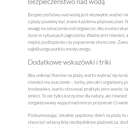
Bezpieczeństwo nad wodą
Bezpieczeństwo nad wodą jest niezwykle ważne i ni
z plaży powinny być znane każdemu plażowiczowi. N
uwagę na oznaczenia ostrzegawcze. Akcesoria ratun
życie w sytuacjach zagrożenia. Ważne jest również, 
mięśni, podtopienia czy poparzenia słoneczne. Zaw
najbliższego punktu medycznego.
Dodatkowe wskazówki i triki
Aby uniknąć tłumów na plaży, warto wybrać się na n
również ma znaczenie – torby, plecaki i organizery
środowisko, warto stosować praktyki zero waste, ta
śmieci. To nie tylko korzystne dla natury, ale równi
zorganizowany wyjazd nad morze przyniesie Ci wiele 
Podsumowując, idealnie spędzony dzień na plaży to 
stworzyć własną listę niezbędników plażowicza, dos