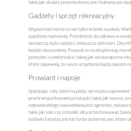
takie jak okulary przeciwsłoneczne i balsamy po opal
Gadżety i sprzęt rekreacyjny
Wyjazd nad morze to nie tylko leżenie na plaży. Wart
spędzony nad wodą. Przedmioty do zabawy w wodzie,
dostarczą dużo radości, zwłaszcza dzieciom. Dla mi
będzie nieoceniony. Pozwoli on na eksplorację morsk
pomyśleć o elektronice, takiej jak wodoodporne etui
które zapewnią, że nasze urządzenia będą zawsze 
Prowiant i napoje
Spędzając cały dzień na plaży, nie można zapomnieć
przetransportowania przekąski, takie jak owoce, wa
odpowiedniego nawodnienia jest ogromne, zwłaszcza
takie jak soki czy izotoniki. Aby przechowywać żyw
lodówki turystyczne lub torby izotermiczne, które u