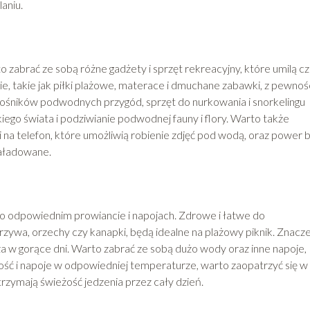
aniu.
o zabrać ze sobą różne gadżety i sprzęt rekreacyjny, które umilą c
 takie jak piłki plażowe, materace i dmuchane zabawki, z pewnoś
łośników podwodnych przygód, sprzęt do nurkowania i snorkelingu
iego świata i podziwianie podwodnej fauny i flory. Warto także
 na telefon, które umożliwią robienie zdjęć pod wodą, oraz power b
naładowane.
 o odpowiednim prowiancie i napojach. Zdrowe i łatwe do
rzywa, orzechy czy kanapki, będą idealne na plażowy piknik. Znacz
 w gorące dni. Warto zabrać ze sobą dużo wody oraz inne napoje,
ność i napoje w odpowiedniej temperaturze, warto zaopatrzyć się w
trzymają świeżość jedzenia przez cały dzień.