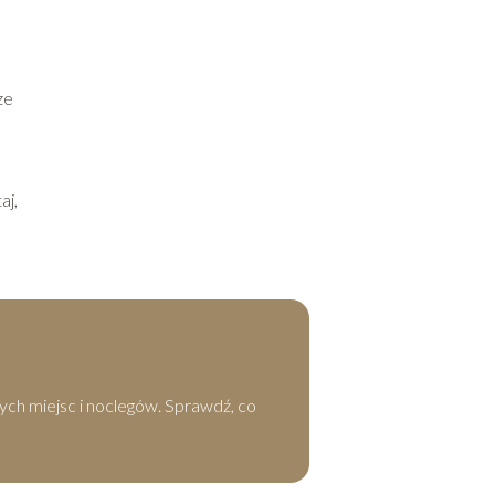
ze
aj,
ych miejsc i noclegów. Sprawdź, co