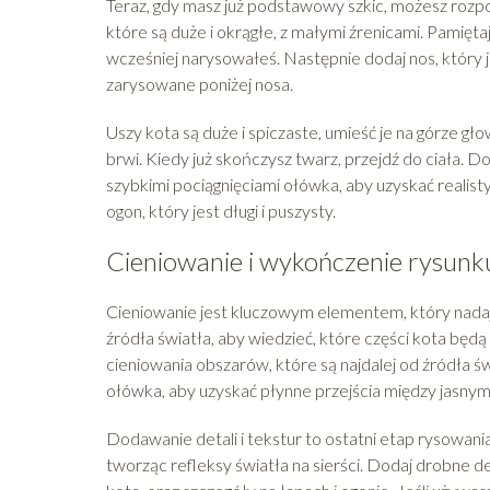
Teraz, gdy masz już podstawowy szkic, możesz rozpo
które są duże i okrągłe, z małymi źrenicami. Pamięta
wcześniej narysowałeś. Następnie dodaj nos, który je
zarysowane poniżej nosa.
Uszy kota są duże i spiczaste, umieść je na górze gło
brwi. Kiedy już skończysz twarz, przejdź do ciała. D
szybkimi pociągnięciami ołówka, aby uzyskać realisty
ogon, który jest długi i puszysty.
Cieniowanie i wykończenie rysunk
Cieniowanie jest kluczowym elementem, który nadaje
źródła światła, aby wiedzieć, które części kota będą
cieniowania obszarów, które są najdalej od źródła św
ołówka, aby uzyskać płynne przejścia między jasnym
Dodawanie detali i tekstur to ostatni etap rysowani
tworząc refleksy światła na sierści. Dodaj drobne det