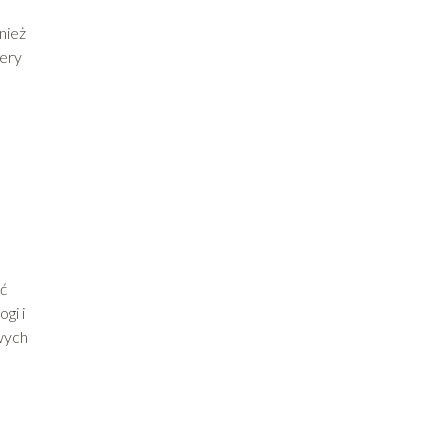
nież
kery
ać
gi i
owych