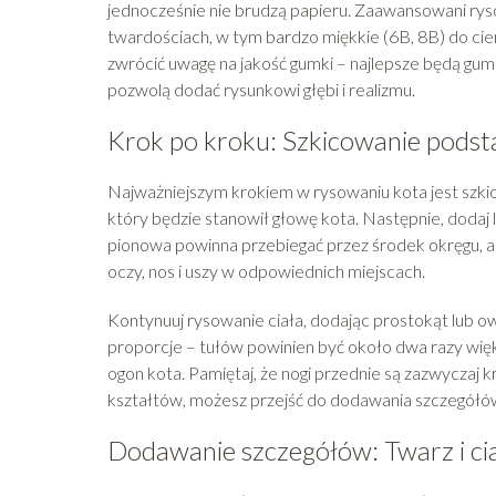
jednocześnie nie brudzą papieru. Zaawansowani r
twardościach, w tym bardzo miękkie (6B, 8B) do cien
zwrócić uwagę na jakość gumki – najlepsze będą gumk
pozwolą dodać rysunkowi głębi i realizmu.
Krok po kroku: Szkicowanie pods
Najważniejszym krokiem w rysowaniu kota jest szki
który będzie stanowił głowę kota. Następnie, dodaj 
pionowa powinna przebiegać przez środek okręgu, a l
oczy, nos i uszy w odpowiednich miejscach.
Kontynuuj rysowanie ciała, dodając prostokąt lub o
proporcje – tułów powinien być około dwa razy więks
ogon kota. Pamiętaj, że nogi przednie są zazwyczaj kr
kształtów, możesz przejść do dodawania szczegółó
Dodawanie szczegółów: Twarz i ci