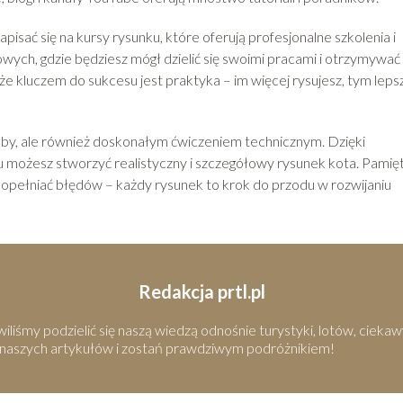
isać się na kursy rysunku, które oferują profesjonalne szkolenia i
ych, gdzie będziesz mógł dzielić się swoimi pracami i otrzymywać
że kluczem do sukcesu jest praktyka – im więcej rysujesz, tym leps
by, ale również doskonałym ćwiczeniem technicznym. Dzięki
 możesz stworzyć realistyczny i szczegółowy rysunek kota. Pamięt
ę popełniać błędów – każdy rysunek to krok do przodu w rozwijaniu
Redakcja prtl.pl
iśmy podzielić się naszą wiedzą odnośnie turystyki, lotów, ciekaw
 naszych artykułów i zostań prawdziwym podróżnikiem!