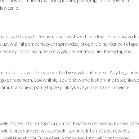
asz kredek lub markerów, dodaj kolory, pamiętając o zachowaniu
istycznie.
 początkujących. Jednym z najczęstszych błędów jest nieprawid
e używaj linii pomocniczych i sprawdzaj proporcje na różnych etap
twarzy, co sprawia, że kot wygląda nienaturalnie. Pamiętaj, aby
e może sprawić, że rysunek będzie wyglądał płasko. Aby tego unik
 jego położeniem. Upewnij się, że cieniowanie jest płynne i stopniowe
ami. Na koniec, pamiętaj, że praktyka czyni mistrza – im więcej
e wiele źródeł, które mogą Ci pomóc. Książki o rysowaniu kotów, za
 wiele przydatnych wskazówek i technik. Internet jest również
 blogi i kanały YouTube oferują mnóstwo tutoriali i poradników.