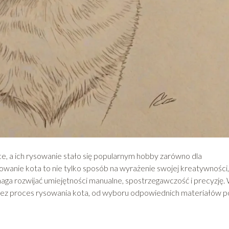
 a ich rysowanie stało się popularnym hobby zarówno dla
owanie kota to nie tylko sposób na wyrażenie swojej kreatywności,
aga rozwijać umiejętności manualne, spostrzegawczość i precyzję.
zez proces rysowania kota, od wyboru odpowiednich materiałów p