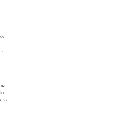
,
sy i
,
az
nia
do
cisk