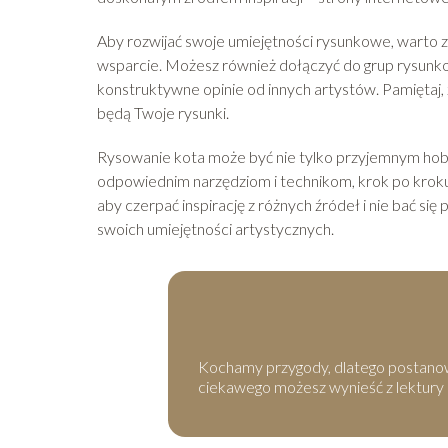
Aby rozwijać swoje umiejętności rysunkowe, warto zap
wsparcie. Możesz również dołączyć do grup rysunkow
konstruktywne opinie od innych artystów. Pamiętaj, 
będą Twoje rysunki.
Rysowanie kota może być nie tylko przyjemnym hob
odpowiednim narzędziom i technikom, krok po kroku
aby czerpać inspirację z różnych źródeł i nie bać si
swoich umiejętności artystycznych.
Kochamy przygody, dlatego postanowil
ciekawego możesz wynieść z lektury