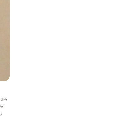
 ale
 W
o