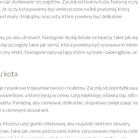
cząć dodawanie szczegółów. Zacznij od twarzy kota. Narysuj oczy
j, że oczy kota powinny być umieszczone na linii poziomej, którą
st mały i trójkątny, oraz usta, które powinny być delikatnie
wy, po obu stronach. Następnie dodaj detale na twarzy, takie jak wą
odaj szczegóły takie jak sierść, która powinna być rysowana krótkimi
czny efekt. Następnie narysuj łapy, które są małe i zaokrąglone, or
u kota
 rysunkowi trójwymiarowości i realizmu. Zacznij od zidentyfikowa
 oświetlone, a które będą w cieniu. Użyj miękkiego ołówka (np. 6B) 
iatła. Pamiętaj, aby cieniować delikatnie, stopniowo zwiększając na
i a ciemnymi obszarami.
a. Możesz użyć gumki chlebowej, aby rozjaśnić niektóre obszary,
ale, takie jak cienie pod oczami, lekkie zarysowanie mięśni na ciele