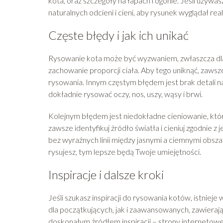
kota, oraz szczegóły na łapach i ogonie. Jeśli używ
naturalnych odcieni i cieni, aby rysunek wyglądał real
Częste błędy i jak ich unikać
Rysowanie kota może być wyzwaniem, zwłaszcza dla
zachowanie proporcji ciała. Aby tego uniknąć, zawsz
rysowania. Innym częstym błędem jest brak detali na 
dokładnie rysować oczy, nos, uszy, wąsy i brwi.
Kolejnym błędem jest niedokładne cieniowanie, któr
zawsze identyfikuj źródło światła i cieniuj zgodnie z
bez wyraźnych linii między jasnymi a ciemnymi obszar
rysujesz, tym lepsze będą Twoje umiejętności.
Inspiracje i dalsze kroki
Jeśli szukasz inspiracji do rysowania kotów, istniej
dla początkujących, jak i zaawansowanych, zawierają
doskonałym źródłem inspiracji – strony internetowe,