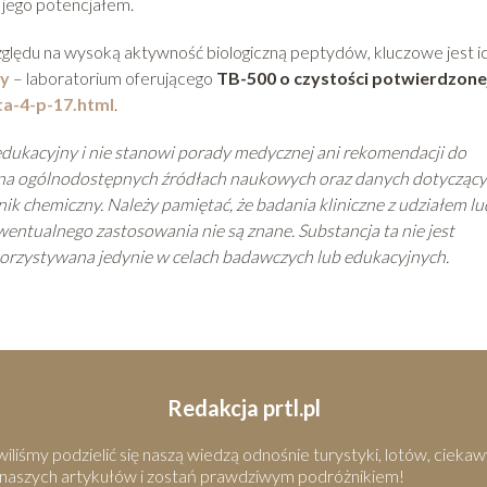
 jego potencjałem.
zględu na wysoką aktywność biologiczną peptydów, kluczowe jest i
y
– laboratorium oferującego
TB-500 o czystości potwierdzone
ta-4-p-17.html
.
dukacyjny i nie stanowi porady medycznej ani rekomendacji do
ę na ogólnodostępnych źródłach naukowych oraz danych dotycząc
k chemiczny. Należy pamiętać, że badania kliniczne z udziałem lu
entualnego zastosowania nie są znane. Substancja ta nie jest
korzystywana jedynie w celach badawczych lub edukacyjnych.
Redakcja prtl.pl
iśmy podzielić się naszą wiedzą odnośnie turystyki, lotów, ciekaw
 naszych artykułów i zostań prawdziwym podróżnikiem!