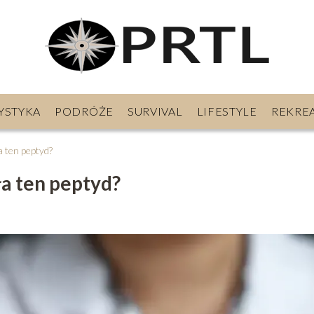
YSTYKA
PODRÓŻE
SURVIVAL
LIFESTYLE
REKRE
ła ten peptyd?
ała ten peptyd?