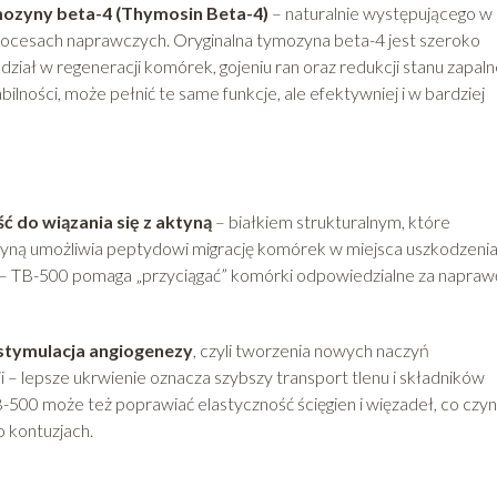
ozyny beta-4 (Thymosin Beta-4)
– naturalnie występującego w
procesach naprawczych. Oryginalna tymozyna beta-4 jest szeroko
dział w regeneracji komórek, gojeniu ran oraz redukcji stanu zapaln
bilności, może pełnić te same funkcje, ale efektywniej i w bardziej
ć do wiązania się z aktyną
– białkiem strukturalnym, które
ktyną umożliwia peptydowi migrację komórek w miejsca uszkodzenia
e – TB-500 pomaga „przyciągać” komórki odpowiedzialne za napraw
stymulacja angiogenezy
, czyli tworzenia nowych naczyń
 – lepsze ukrwienie oznacza szybszy transport tlenu i składników
0 może też poprawiać elastyczność ścięgien i więzadeł, co czyn
o kontuzjach.