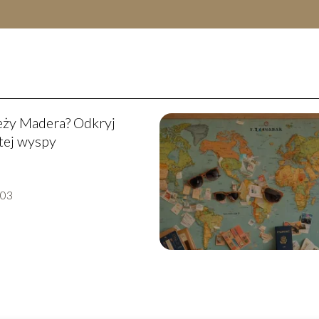
eży Madera? Odkryj
tej wyspy
-03