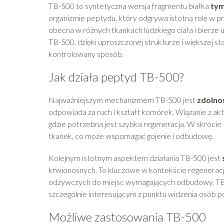
TB-500 to syntetyczna wersja fragmentu białka
tym
organizmie peptydu, który odgrywa istotną rolę w 
obecna w różnych tkankach ludzkiego ciała i bierze u
TB-500, dzięki uproszczonej strukturze i większej sta
kontrolowany sposób.
Jak działa peptyd TB-500?
Najważniejszym mechanizmem TB-500 jest
zdolnoś
odpowiada za ruch i kształt komórek. Wiązanie z a
gdzie potrzebna jest szybka regeneracja. W skróci
tkanek, co może wspomagać gojenie i odbudowę.
Kolejnym istotnym aspektem działania TB-500 jest
krwionośnych. To kluczowe w kontekście regeneracji
odżywczych do miejsc wymagających odbudowy. TB-50
szczególnie interesującym z punktu widzenia osób p
Możliwe zastosowania TB-500