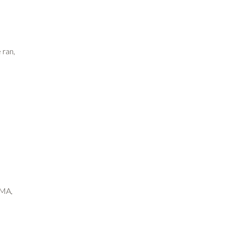
 ran,
EMA,