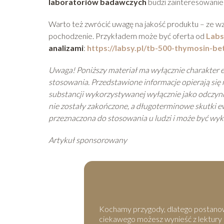
laboratoriów badawczych
budzi zainteresowanie
Warto też zwrócić uwagę na jakość produktu – ze w
pochodzenie. Przykładem może być oferta od
Labs
analizami
:
https://labsy.pl/tb-500-thymosin-be
Uwaga! Poniższy materiał ma wyłącznie charakter e
stosowania. Przedstawione informacje opierają si
substancji wykorzystywanej wyłącznie jako odczynni
nie zostały zakończone, a długoterminowe skutki ew
przeznaczona do stosowania u ludzi i może być wy
Artykuł sponsorowany
Kochamy przygody, dlatego postanowil
ciekawego możesz wynieść z lektury