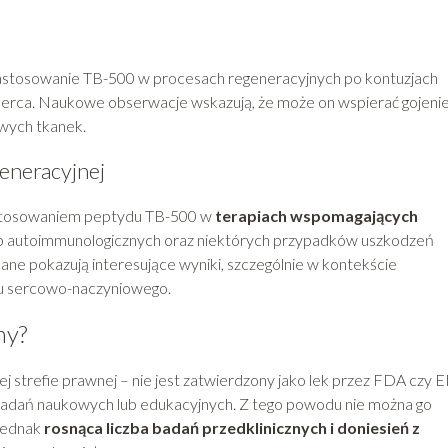
zastosowanie TB-500 w procesach regeneracyjnych po kontuzjach
 serca. Naukowe obserwacje wskazują, że może on wspierać gojenie
wych tkanek.
eneracyjnej
astosowaniem peptydu TB-500 w
terapiach wspomagających
ób autoimmunologicznych oraz niektórych przypadków uszkodzeń
ne pokazują interesujące wyniki, szczególnie w kontekście
du sercowo-naczyniowego.
ny?
ej strefie prawnej – nie jest zatwierdzony jako lek przez FDA czy 
badań naukowych lub edukacyjnych. Z tego powodu nie można go
 Jednak
rosnąca liczba badań przedklinicznych i doniesień z