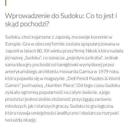
Wprowadzenie do Sudoku: Co to jest i
skąd pochodzi?
Sudoku, choć kojarzone z Japonią, ma swoje korzenie w
Europie. Gra w obecnej formie została spopularyzowana w
Japonii w latach 80. XX wieku przez firmę Nikoli, która nadała
jej nazwę „Sudoku”, co oznacza „pojedyncza liczba”. Jednak
sama idea gry pochodzi od łamigłówki wymyślonej przez
amerykańskiego architekta Howarda Garnsa w 1979 roku,
która pojawiła się w magazynie „Dell Pencil Puzzles & Word
Games” pod nazwą „Number Place”. Od tego czasu Sudoku
zyskało ogromną popularność na całym świecie, a jego
prostota i jednocześnie złożoność przyciągają zarówno
młodszych, jak i starszych graczy. Sudoku to gra logiczna,
która rozwija umiejętności analityczne i dostarcza rozrywki
na każdą okazję.