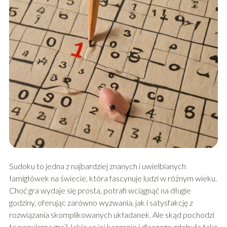
Sudoku to jedna z najbardziej znanych i uwielbianych
łamigłówek na świecie, która fascynuje ludzi w różnym wieku.
Choć gra wydaje się prosta, potrafi wciągnąć na długie
godziny, oferując zarówno wyzwania, jak i satysfakcję z
rozwiązania skomplikowanych układanek. Ale skąd pochodzi
ta popularna gra? Jakie są jej korzenie i dlaczego zdobyła taką