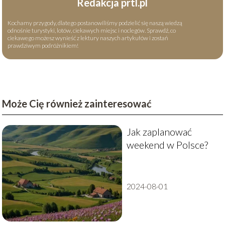
Redakcja prtl.pl
Kochamy przygody, dlatego postanowiliśmy podzielić się naszą wiedzą
odnośnie turystyki, lotów, ciekawych miejsc i noclegów. Sprawdź, co
ciekawego możesz wynieść z lektury naszych artykułów i zostań
prawdziwym podróżnikiem!
Może Cię również zainteresować
Jak zaplanować
weekend w Polsce?
2024-08-01