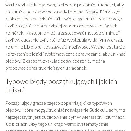
warto wybrać łamigłówkę o niższym poziomie trudności, aby
zrozumieć podstawowe zasady i mechanikę gry. Pierwszym
krokiem jest znalezienie najłatwiejszego punktu startowego,
czyli pola, które ma najwięcej zapełnionych sąsiadujących
komórek. Następnie można zastosować metodę eliminacji,
czyli wykluczanie cyfr, które już występują w danym wierszu,
kolumnie lub bloku, aby zawęzić możliwości. Ważne jest także
korzystanie z logiki i systematyczne sprawdzanie, aby uniknąć
błędów. Z czasem, zyskując doświadczenie, można
próbować coraz trudniejszych układanek.
Typowe błędy początkujących i jak ich
unikać
Początkujący gracze często popełniają kilka typowych
błędów, które mogą utrudniać rozwiązanie Sudoku. Jednym z
najczęstszych jest duplikowanie cyfr w wierszach, kolumnach
lub blokach. Aby tego uniknąć, warto systematycznie
sprawdzać, czy w danym miejscu nie ma już takiej samej cyfry.