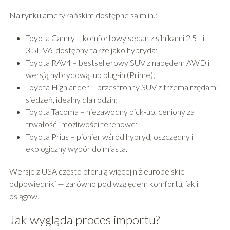
Na rynku amerykańskim dostępne są m.in.:
Toyota Camry – komfortowy sedan z silnikami 2.5L i
3.5L V6, dostępny także jako hybryda;
Toyota RAV4 – bestsellerowy SUV z napędem AWD i
wersją hybrydową lub plug-in (Prime);
Toyota Highlander – przestronny SUV z trzema rzędami
siedzeń, idealny dla rodzin;
Toyota Tacoma – niezawodny pick-up, ceniony za
trwałość i możliwości terenowe;
Toyota Prius – pionier wśród hybryd, oszczędny i
ekologiczny wybór do miasta.
Wersje z USA często oferują więcej niż europejskie
odpowiedniki — zarówno pod względem komfortu, jak i
osiągów.
Jak wygląda proces importu?