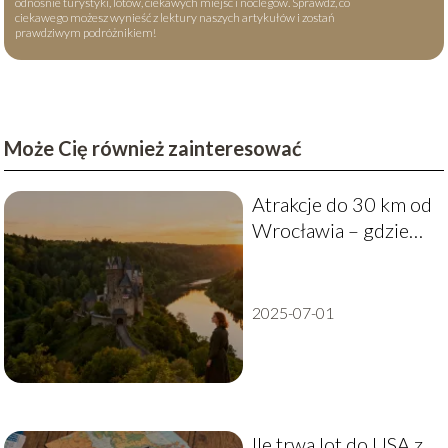
odnośnie turystyki, lotów, ciekawych miejsc i noclegów. Sprawdź, co
ciekawego możesz wynieść z lektury naszych artykułów i zostań
prawdziwym podróżnikiem!
Może Cię również zainteresować
Atrakcje do 30 km od
Wrocławia – gdzie
warto pojechać?
2025-07-01
Ile trwa lot do USA z