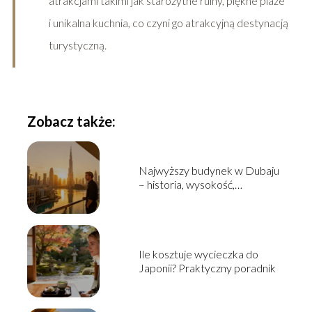
atrakcjami takimi jak starożytne ruiny, piękne plaże
i unikalna kuchnia, co czyni go atrakcyjną destynacją
turystyczną.
Zobacz także:
Najwyższy budynek w Dubaju
– historia, wysokość,
ciekawostki
Ile kosztuje wycieczka do
Japonii? Praktyczny poradnik