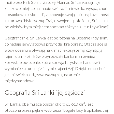
Indii przez Palk Strait i Zatokę Mannar, Sri Lanka zajmuje
kluczowe miejsce na mapie świata. Ta niewielka wyspa, choć
stosunkowo blisko Indii, zachowuje swoją unikalną tożsamość
kulturową i historyczną. Dzięki swojemu położeniu, Sri Lanka
od wieków była miejscem spotkań różnych kultur i cywilizacji.
Geograficznie, Sri Lanka jest położona na Oceanie Indyjskim,
co nadaje jej wyjątkową przyrodę i krajobrazy. Otaczające ją
wody oceanu wpływają na klimat i ekosystemy, czyniąc ją
rajem dla miłośników przyrody. Sri Lanka ma również
korzystne położenie, które sprzyja turystyce, handlowi i
wymianie kulturalnej z innymi krajami Azji. Dzięki temu, choć
jest niewielka, odgrywa ważną rolę na arenie
międzynarodowej.
Geografia Sri Lanki i jej sąsiedzi
Sri Lanka, obejmująca obszar około 65 610 km², jest
otoczona przez piękne wybrzeża i bogate lasy tropikalne. Jej