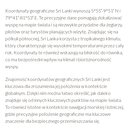
Koordynaty geograficzne Sri Lanki wynoszą 5°55′-9°51′ N i
79°41′-81°53′ E. Te precyzyjne dane pomagają zlokalizować
wyspę na mapie świata i są niezwykle przydatne dla żeglarzy,
pilotów oraz turystów planujących wizytę. Znajdując się na
półkuli północnej, Sri Lanka korzysta z tropikalnego klimatu,
który charakteryzuje się wysokimi temperaturami przez cały
rok. Koordynaty te również wskazują na bliskość do równika,
co ma bezpośredni wpływ na klimat i bioróżnorodność
wyspy.
Znajomość koordynatów geograficznych Sri Lanki jest
kluczowa dla zrozumienia jej położenia w kontekście
globalnym. Dzięki nim można łatwo określić, jak daleko
znajduje się od innych kluczowych punktów na mapie świata.
To również istotne w kontekście nawigacji morskiej i lotniczej,
gdzie precyzyjne położenie geograficzne ma kluczowe
znaczenie dla bezpiecznego przemieszczania się.