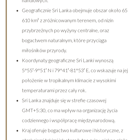
handlowych.
Geograficznie Sri Lanka obejmuje obszar około 65
610 km² z zróżnicowanym terenem, od nizin
przybrzeżnych po wyżyny centralne, oraz
bogactwem naturalnym, które przyciąga
miłośników przyrody.
Koordynaty geograficzne Sri Lanki wynoszą
5°55′-9°51′ N i 79°41′-81°53′ E, co wskazuje na jej
położenie w tropikalnym klimacie z wysokimi
temperaturami przez cały rok.
Sri Lanka znajduje się w strefie czasowej
GMT+5:30, co ma wpływ na organizację życia
codziennego i współpracę międzynarodową.
Kraj oferuje bogactwo kulturowe i historyczne, z