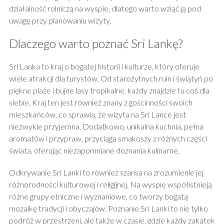
działalność rolniczą na wyspie, dlatego warto wziąć ją pod
uwagę przy planowaniu wizyty.
Dlaczego warto poznać Sri Lankę?
Sri Lanka to kraj o bogatej historii i kulturze, który oferuje
wiele atrakcji dla turystów. Od starożytnych ruin i świątyń po
piękne plaże i bujne lasy tropikalne, każdy znajdzie tu coś dla
siebie. Kraj ten jest również znany z gościnności swoich
mieszkańców, co sprawia, że wizyta na Sri Lance jest
niezwykle przyjemna. Dodatkowo, unikalna kuchnia, pełna
aromatów i przypraw, przyciąga smakoszy z różnych części
świata, oferując niezapomniane doznania kulinarne.
Odkrywanie Sri Lanki to również szansa na zrozumienie jej
różnorodności kulturowej i religijnej. Na wyspie współistnieją
różne grupy etniczne i wyznaniowe, co tworzy bogatą
mozaikę tradycji i obyczajów. Poznanie Sri Lanki to nie tylko
podróż w przestrzeni, ale także w czasie, gdzie każdy zakątek