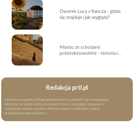
Dworek Lucy z Rancza – gdzie
się znajduje i jak wygląda?
Miasto ze schodami
potiomkinowskimi – historia i
ciekawostki
Redakcja prtl.pl
Kochamy przygody, dlatego postanowiliśmy podzielić się naszą wiedzą
odnośnie turystyki, lotów, ciekawych miejsc i noclegów. Sprawdź, co
ciekawego możesz wynieść z lektury naszych artykułów i zostań
prawdziwym podróżnikiem!