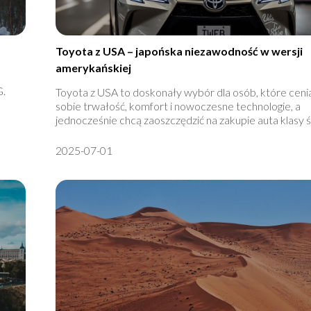
Toyota z USA – japońska niezawodność w wersji
amerykańskiej
G.
Toyota z USA to doskonały wybór dla osób, które ceni
sobie trwałość, komfort i nowoczesne technologie, a
jednocześnie chcą zaoszczędzić na zakupie auta klasy ś.
2025-07-01