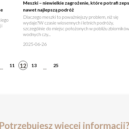
Meszki – niewielkie zagrożenie, które potrafi zep
ne
nawet najlepszą podróż
Dlaczego meszki to poważniejszy problem, niż się
kiego
wydaje?W czasie wiosennych i letnich podróży,
 i
szczególnie do miejsc położonych w pobliżu zbiornikó
wodnych czy...
2025-06-26
12
11
13
25
...
...
Potrzebujesz więcej informacji