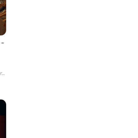
 –
...