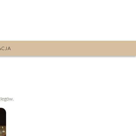
ACJA
clegów.