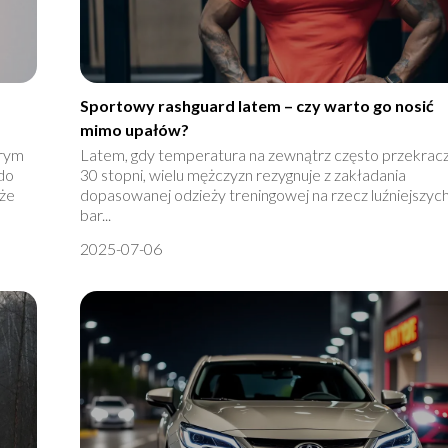
Sportowy rashguard latem – czy warto go nosić
mimo upałów?
órym
Latem, gdy temperatura na zewnątrz często przekrac
do
30 stopni, wielu mężczyzn rezygnuje z zakładania
oże
dopasowanej odzieży treningowej na rzecz luźniejszych
bar...
2025-07-06