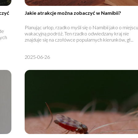
czyć
Jakie atrakcje można zobaczyć w Namibii?
Planując urlop, rzadko myśli się o Namibii jako o miejsc
de
wakacyjną podróż. Ten rzadko odwiedzany kraj nie
nych
znajduje się na czołówce popularnych kierunków, gł...
2025-06-26