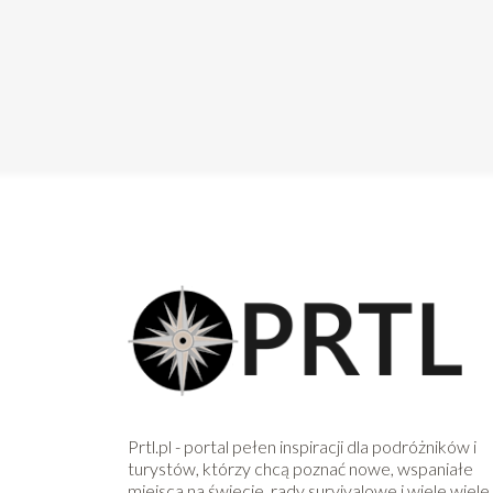
Prtl.pl - portal pełen inspiracji dla podróżników i
turystów, którzy chcą poznać nowe, wspaniałe
miejsca na świecie, rady survivalowe i wiele wiele