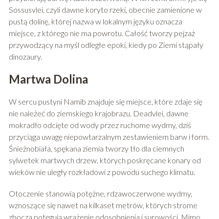
Sossusvlei, czyli dawne koryto rzeki, obecnie zamienione w
pustą dolinę, której nazwa w lokalnym języku oznacza
miejsce, z którego nie ma powrotu. Całość tworzy pejzaż
przywodzący na myśl odległe epoki, kiedy po Ziemi stąpały
dinozaury.
Martwa Dolina
W sercu pustyni Namib znajduje się miejsce, które zdaje się
nie należeć do ziemskiego krajobrazu. Deadvlei, dawne
mokradło odcięte od wody przez ruchome wydmy, dziś
przyciąga uwagę niepowtarzalnym zestawieniem barw i form.
Śnieżnobiała, spękana ziemia tworzy tło dla ciemnych
sylwetek martwych drzew, których poskręcane konary od
wieków nie uległy rozkładowi z powodu suchego klimatu.
Otoczenie stanowią potężne, rdzawoczerwone wydmy,
wznoszące się nawet na kilkaset metrów, których strome
zbocza potęgują wrażenie odosobnienia i surowości. Mimo