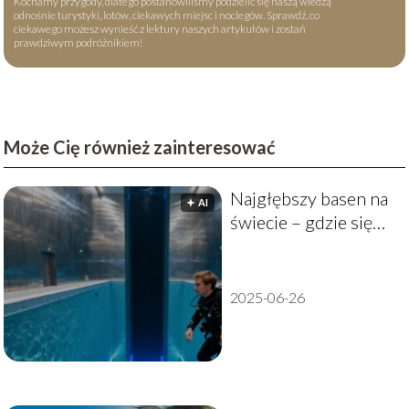
Kochamy przygody, dlatego postanowiliśmy podzielić się naszą wiedzą
odnośnie turystyki, lotów, ciekawych miejsc i noclegów. Sprawdź, co
ciekawego możesz wynieść z lektury naszych artykułów i zostań
prawdziwym podróżnikiem!
Może Cię również zainteresować
Najgłębszy basen na
🟅 AI
świecie – gdzie się
znajduje i ile ma
metrów?
2025-06-26