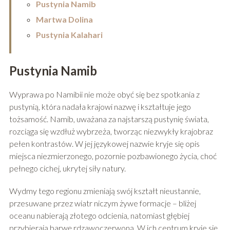
Pustynia Namib
Martwa Dolina
Pustynia Kalahari
Pustynia Namib
Wyprawa po Namibii nie może obyć się bez spotkania z
pustynią, która nadała krajowi nazwę i kształtuje jego
tożsamość. Namib, uważana za najstarszą pustynię świata,
rozciąga się wzdłuż wybrzeża, tworząc niezwykły krajobraz
pełen kontrastów. W jej językowej nazwie kryje się opis
miejsca niezmierzonego, pozornie pozbawionego życia, choć
pełnego cichej, ukrytej siły natury.
Wydmy tego regionu zmieniają swój kształt nieustannie,
przesuwane przez wiatr niczym żywe formacje – bliżej
oceanu nabierają złotego odcienia, natomiast głębiej
przybierają barwę rdzawoczerwoną. W ich centrum kryje się