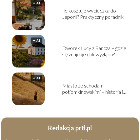
🟅 AI
Ile kosztuje wycieczka do
Japonii? Praktyczny poradnik
🟅 AI
Dworek Lucy z Rancza – gdzie
się znajduje i jak wygląda?
🟅 AI
Miasto ze schodami
potiomkinowskimi – historia i
ciekawostki
Redakcja prtl.pl