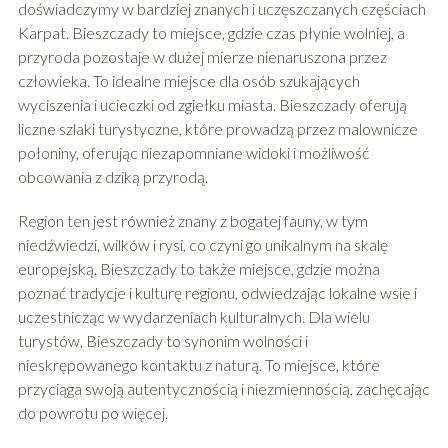
doświadczymy w bardziej znanych i uczęszczanych częściach
Karpat. Bieszczady to miejsce, gdzie czas płynie wolniej, a
przyroda pozostaje w dużej mierze nienaruszona przez
człowieka. To idealne miejsce dla osób szukających
wyciszenia i ucieczki od zgiełku miasta. Bieszczady oferują
liczne szlaki turystyczne, które prowadzą przez malownicze
połoniny, oferując niezapomniane widoki i możliwość
obcowania z dziką przyrodą.
Region ten jest również znany z bogatej fauny, w tym
niedźwiedzi, wilków i rysi, co czyni go unikalnym na skalę
europejską. Bieszczady to także miejsce, gdzie można
poznać tradycje i kulturę regionu, odwiedzając lokalne wsie i
uczestnicząc w wydarzeniach kulturalnych. Dla wielu
turystów, Bieszczady to synonim wolności i
nieskrępowanego kontaktu z naturą. To miejsce, które
przyciąga swoją autentycznością i niezmiennością, zachęcając
do powrotu po więcej.