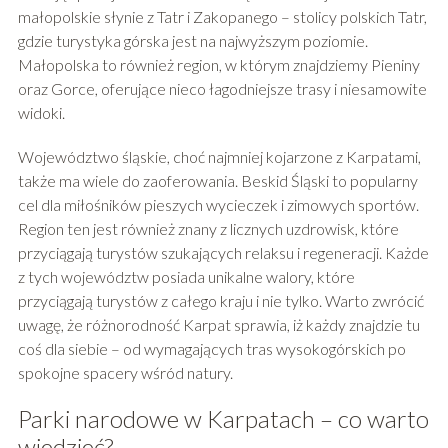
małopolskie słynie z Tatr i Zakopanego – stolicy polskich Tatr,
gdzie turystyka górska jest na najwyższym poziomie.
Małopolska to również region, w którym znajdziemy Pieniny
oraz Gorce, oferujące nieco łagodniejsze trasy i niesamowite
widoki.
Województwo śląskie, choć najmniej kojarzone z Karpatami,
także ma wiele do zaoferowania. Beskid Śląski to popularny
cel dla miłośników pieszych wycieczek i zimowych sportów.
Region ten jest również znany z licznych uzdrowisk, które
przyciągają turystów szukających relaksu i regeneracji. Każde
z tych województw posiada unikalne walory, które
przyciągają turystów z całego kraju i nie tylko. Warto zwrócić
uwagę, że różnorodność Karpat sprawia, iż każdy znajdzie tu
coś dla siebie – od wymagających tras wysokogórskich po
spokojne spacery wśród natury.
Parki narodowe w Karpatach – co warto
wiedzieć?