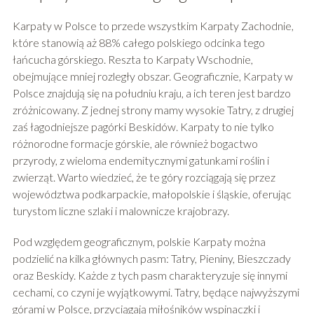
Karpaty w Polsce to przede wszystkim Karpaty Zachodnie,
które stanowią aż 88% całego polskiego odcinka tego
łańcucha górskiego. Reszta to Karpaty Wschodnie,
obejmujące mniej rozległy obszar. Geograficznie, Karpaty w
Polsce znajdują się na południu kraju, a ich teren jest bardzo
zróżnicowany. Z jednej strony mamy wysokie Tatry, z drugiej
zaś łagodniejsze pagórki Beskidów. Karpaty to nie tylko
różnorodne formacje górskie, ale również bogactwo
przyrody, z wieloma endemitycznymi gatunkami roślin i
zwierząt. Warto wiedzieć, że te góry rozciągają się przez
województwa podkarpackie, małopolskie i śląskie, oferując
turystom liczne szlaki i malownicze krajobrazy.
Pod względem geograficznym, polskie Karpaty można
podzielić na kilka głównych pasm: Tatry, Pieniny, Bieszczady
oraz Beskidy. Każde z tych pasm charakteryzuje się innymi
cechami, co czyni je wyjątkowymi. Tatry, będące najwyższymi
górami w Polsce, przyciągają miłośników wspinaczki i