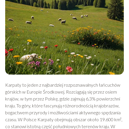
Karpaty to jeden z najbardziej rozpoznawalnych łańcuchów
górskich w Europie Środkowej. Rozciągają się przez osiem
krajów, w tym przez Polskę, gdzie zajmują 6,3% powierzchni
kraju. To góry, które fascynują różnorodnością krajobrazów,
bogactwem przyrody i możliwościami aktywnego spędzania
czasu. W Polsce Karpaty obejmują obszar około 19.600 km²,
co stanowi istotną część południowych terenów kraju. W