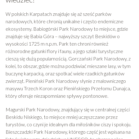
W polskich Karpatach znajduje się aż sześć parków
narodowych, które chronią unikalne i często endemiczne
ekosystemy. Babiogórski Park Narodowy to miejsce, gdzie
znajduje się Babia Góra – najwyższy szczyt Beskidów o
wysokości 1725 m n.p.m. Park ten chroni również
różnorodne gatunki flory i fauny, a jego szlaki turystyczne
cieszą się dużą popularnością. Gorczański Park Narodowy, z
kolei, to obszar, gdzie można podziwiać mieszane lasy, w tym
buczynę karpacką, oraz spotkać wiele rzadkich gatunków
zwierząt. Pieniński Park Narodowy słynie z malowniczego
masywu Trzech Koron oraz Pienińskiego Przełomu Dunajca,
który oferuje niezapomniane spływy pontonowe.
Magurski Park Narodowy, znajdujący się w centralnej części
Beskidu Niskiego, to miejsce mniej uczęszczane przez
turystów, co czyni je idealnym dla miłośników ciszy i spokoju.
Bieszczadzki Park Narodowy, którego część jest wpisana na