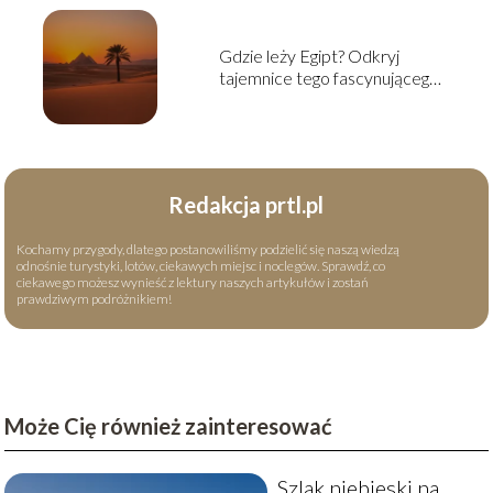
Gdzie leży Egipt? Odkryj
tajemnice tego fascynującego
kraju
Redakcja prtl.pl
Kochamy przygody, dlatego postanowiliśmy podzielić się naszą wiedzą
odnośnie turystyki, lotów, ciekawych miejsc i noclegów. Sprawdź, co
ciekawego możesz wynieść z lektury naszych artykułów i zostań
prawdziwym podróżnikiem!
Może Cię również zainteresować
Szlak niebieski na