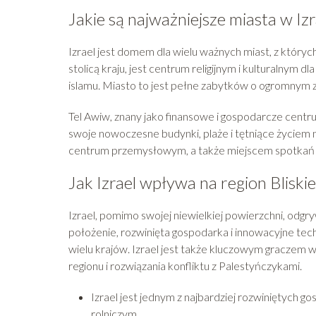
Jakie są najważniejsze miasta w Izr
Izrael jest domem dla wielu ważnych miast, z których
stolicą kraju, jest centrum religijnym i kulturalnym d
islamu. Miasto to jest pełne zabytków o ogromnym zn
Tel Awiw, znany jako finansowe i gospodarcze centr
swoje nowoczesne budynki, plaże i tętniące życiem n
centrum przemysłowym, a także miejscem spotkań wiel
Jak Izrael wpływa na region Blisk
Izrael, pomimo swojej niewielkiej powierzchni, odgr
położenie, rozwinięta gospodarka i innowacyjne te
wielu krajów. Izrael jest także kluczowym graczem 
regionu i rozwiązania konfliktu z Palestyńczykami.
Izrael jest jednym z najbardziej rozwiniętych 
rolniczym.