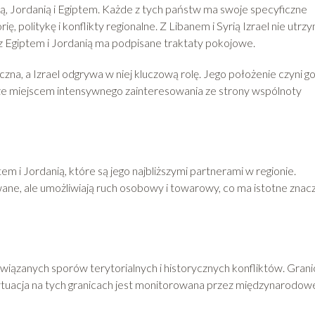
ią, Jordanią i Egiptem. Każde z tych państw ma swoje specyficzne
ię, politykę i konflikty regionalne. Z Libanem i Syrią Izrael nie utrz
z Egiptem i Jordanią ma podpisane traktaty pokojowe.
czna, a Izrael odgrywa w niej kluczową rolę. Jego położenie czyni g
e miejscem intensywnego zainteresowania ze strony wspólnoty
m i Jordanią, które są jego najbliższymi partnerami w regionie.
owane, ale umożliwiają ruch osobowy i towarowy, co ma istotne znac
związanych sporów terytorialnych i historycznych konfliktów. Grani
ytuacja na tych granicach jest monitorowana przez międzynarodowe