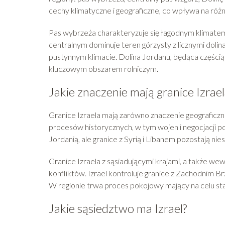
cechy klimatyczne i geograficzne, co wpływa na różno
Pas wybrzeża charakteryzuje się łagodnym klimate
centralnym dominuje teren górzysty z licznymi doli
pustynnym klimacie. Dolina Jordanu, będąca częścią 
kluczowym obszarem rolniczym.
Jakie znaczenie mają granice Izrael
Granice Izraela mają zarówno znaczenie geograficzne
procesów historycznych, w tym wojen i negocjacji p
Jordanią, ale granice z Syrią i Libanem pozostają n
Granice Izraela z sąsiadującymi krajami, a także wew
konfliktów. Izrael kontroluje granice z Zachodnim B
W regionie trwa proces pokojowy mający na celu stabi
Jakie sąsiedztwo ma Izrael?