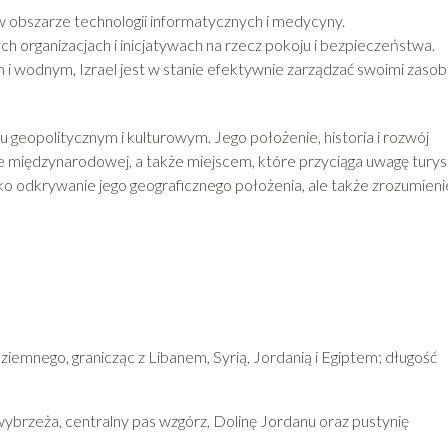
 w obszarze technologii informatycznych i medycyny.
 organizacjach i inicjatywach na rzecz pokoju i bezpieczeństwa.
i wodnym, Izrael jest w stanie efektywnie zarządzać swoimi zaso
 geopolitycznym i kulturowym. Jego położenie, historia i rozwój
e międzynarodowej, a także miejscem, które przyciąga uwagę tury
ylko odkrywanie jego geograficznego położenia, ale także zrozumieni
iemnego, granicząc z Libanem, Syrią, Jordanią i Egiptem; długość
s wybrzeża, centralny pas wzgórz, Dolinę Jordanu oraz pustynię