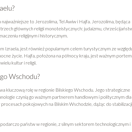
aelu?
 najważniejsze to Jerozolima, Tel Awiw i Hajfa. Jerozolima, będąca
la trzech głównych religii monoteistycznych: judaizmu, chrześcijaństw
aczeniu religijnym i historycznym.
um Izraela, jest również popularnym celem turystycznym ze względ
ocne życie. Hajfa, położona na północy kraju, jest ważnym portem 
u kultur i religii.
iego Wschodu?
ywa kluczową rolę w regionie Bliskiego Wschodu. Jego strategiczne
chnologie czynią go ważnym partnerem handlowym i politycznym dla
w procesach pokojowych na Bliskim Wschodzie, dążąc do stabilizacj
gospodarczo państw w regionie, z silnym sektorem technologicznym i