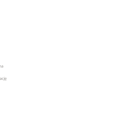
na
ację