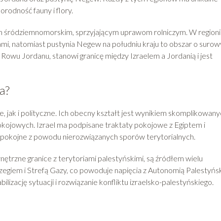
rodność fauny i flory.
m śródziemnomorskim, sprzyjającym uprawom rolniczym. W region
nami, natomiast pustynia Negew na południu kraju to obszar o suro
Rowu Jordanu, stanowi granicę między Izraelem a Jordanią i jest
a?
, jak i polityczne. Ich obecny kształt jest wynikiem skomplikowan
okojowych. Izrael ma podpisane traktaty pokojowe z Egiptem i
iespokojne z powodu nierozwiązanych sporów terytorialnych.
nętrzne granice z terytoriami palestyńskimi, są źródłem wielu
rzegiem i Strefą Gazy, co powoduje napięcia z Autonomią Palestyńs
lizację sytuacji i rozwiązanie konfliktu izraelsko-palestyńskiego.