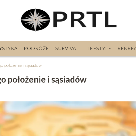
YSTYKA
PODRÓŻE
SURVIVAL
LIFESTYLE
REKRE
ego położenie i sąsiadów
go położenie i sąsiadów