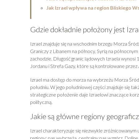
Jak Izrael wpływa na region Bliskiego 
Gdzie dokładnie położony jest Izra
Izrael znajduje się na wschodnim brzegu Morza Śród
Graniczy z Libanem na północy, Syrią na północnym
zachodzie. Długość granic lądowych Izraela wynosi 
Jordanu i Strefa Gazy, które są kontrolowane przez
Izrael ma dostęp do morza na wybrzeżu Morza Śródz
południu. W jego południowej części znajduje się 
strategiczne położenie daje Izraelowi znaczące korz
polityczną.
Jakie są główne regiony geograficz
Izrael charakteryzuje się niezwykle zróżnicowanym 
regiony: pas wybrzeża, centralny pas wzgórz, Dolin