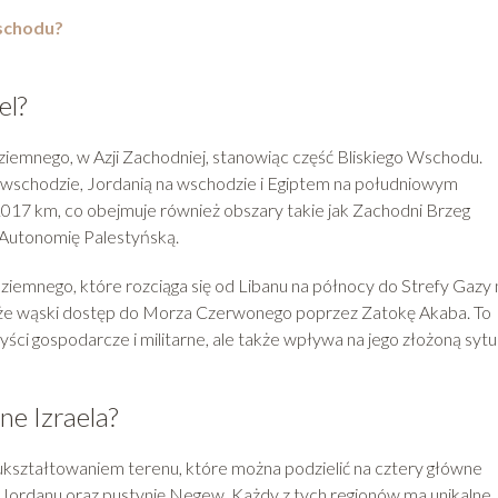
Wschodu?
el?
ziemnego, w Azji Zachodniej, stanowiąc część Bliskiego Wschodu.
 wschodzie, Jordanią na wschodzie i Egiptem na południowym
1017 km, co obejmuje również obszary takie jak Zachodni Brzeg
 Autonomię Palestyńską.
iemnego, które rozciąga się od Libanu na północy do Strefy Gazy 
także wąski dostęp do Morza Czerwonego poprzez Zatokę Akaba. To
yści gospodarcze i militarne, ale także wpływa na jego złożoną sytu
ne Izraela?
ukształtowaniem terenu, które można podzielić na cztery główne
ę Jordanu oraz pustynię Negew. Każdy z tych regionów ma unikalne