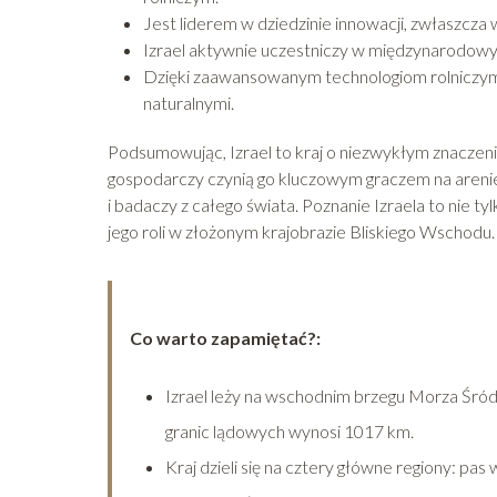
Jest liderem w dziedzinie innowacji, zwłaszcza
Izrael aktywnie uczestniczy w międzynarodowych
Dzięki zaawansowanym technologiom rolniczym 
naturalnymi.
Podsumowując, Izrael to kraj o niezwykłym znaczeniu
gospodarczy czynią go kluczowym graczem na areni
i badaczy z całego świata. Poznanie Izraela to nie t
jego roli w złożonym krajobrazie Bliskiego Wschodu.
Co warto zapamiętać?:
Izrael leży na wschodnim brzegu Morza Śródz
granic lądowych wynosi 1017 km.
Kraj dzieli się na cztery główne regiony: pa