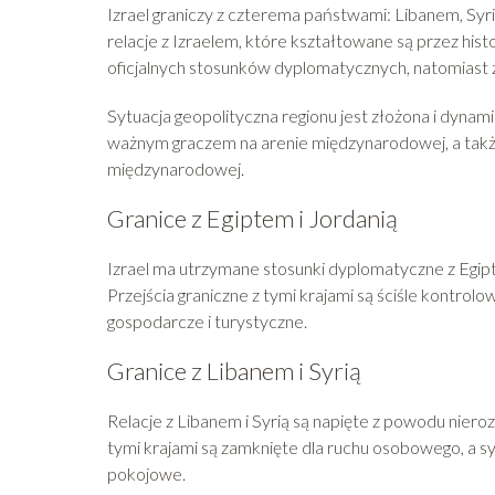
Izrael graniczy z czterema państwami: Libanem, Syr
relacje z Izraelem, które kształtowane są przez histor
oficjalnych stosunków dyplomatycznych, natomiast 
Sytuacja geopolityczna regionu jest złożona i dynami
ważnym graczem na arenie międzynarodowej, a takż
międzynarodowej.
Granice z Egiptem i Jordanią
Izrael ma utrzymane stosunki dyplomatyczne z Egipte
Przejścia graniczne z tymi krajami są ściśle kontrol
gospodarcze i turystyczne.
Granice z Libanem i Syrią
Relacje z Libanem i Syrią są napięte z powodu niero
tymi krajami są zamknięte dla ruchu osobowego, a s
pokojowe.