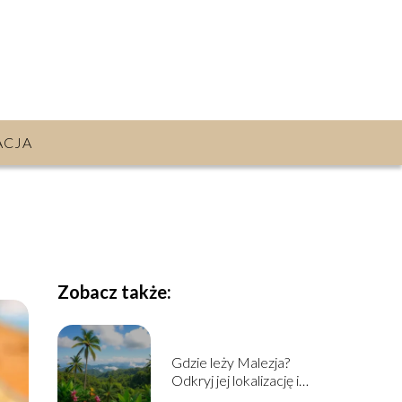
ACJA
Zobacz także:
Gdzie leży Malezja?
Odkryj jej lokalizację i
sąsiadów