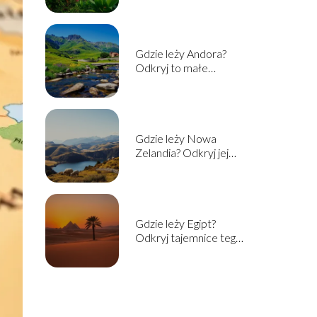
Gdzie leży Andora?
Odkryj to małe
księstwo w Europie
Gdzie leży Nowa
Zelandia? Odkryj jej
lokalizację i ciekawostki
Gdzie leży Egipt?
Odkryj tajemnice tego
fascynującego kraju