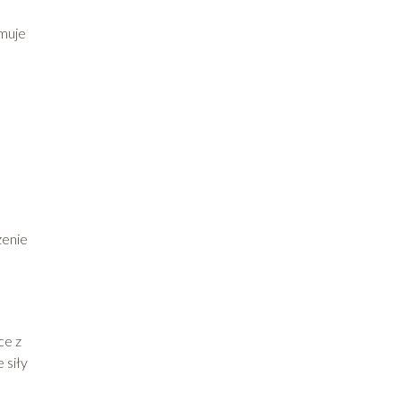
ymuje
o
zenie
ce z
 siły