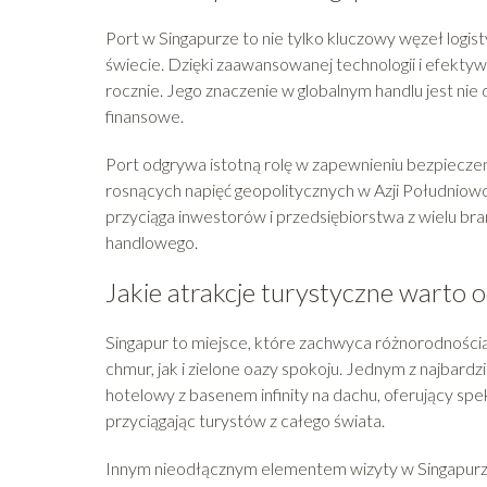
Port w Singapurze to nie tylko kluczowy węzeł logi
świecie. Dzięki zaawansowanej technologii i efektywn
rocznie. Jego znaczenie w globalnym handlu jest nie
finansowe.
Port odgrywa istotną rolę w zapewnieniu bezpieczeń
rosnących napięć geopolitycznych w Azji Południowo
przyciąga inwestorów i przedsiębiorstwa z wielu br
handlowego.
Jakie atrakcje turystyczne warto 
Singapur to miejsce, które zachwyca różnorodności
chmur, jak i zielone oazy spokoju. Jednym z najbardz
hotelowy z basenem infinity na dachu, oferujący spe
przyciągając turystów z całego świata.
Innym nieodłącznym elementem wizyty w Singapurz