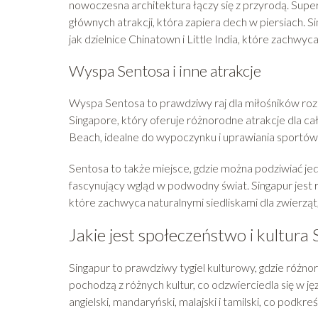
nowoczesna architektura łączy się z przyrodą. Super
głównych atrakcji, która zapiera dech w piersiach. S
jak dzielnice Chinatown i Little India, które zachwy
Wyspa Sentosa i inne atrakcje
Wyspa Sentosa to prawdziwy raj dla miłośników rozry
Singapore, który oferuje różnorodne atrakcje dla cał
Beach, idealne do wypoczynku i uprawiania sportó
Sentosa to także miejsce, gdzie można podziwiać jed
fascynujący wgląd w podwodny świat. Singapur jest r
które zachwyca naturalnymi siedliskami dla zwierzą
Jakie jest społeczeństwo i kultura
Singapur to prawdziwy tygiel kulturowy, gdzie różn
pochodzą z różnych kultur, co odzwierciedla się w jęz
angielski, mandaryński, malajski i tamilski, co podkr