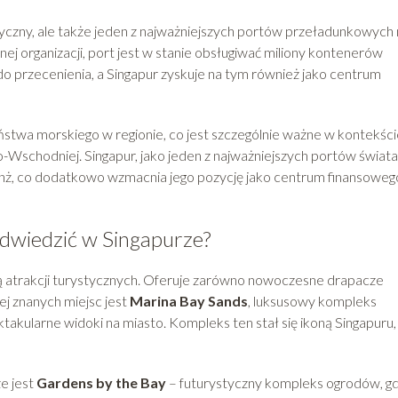
styczny, ale także jeden z najważniejszych portów przeładunkowych
ej organizacji, port jest w stanie obsługiwać miliony kontenerów
 do przecenienia, a Singapur zyskuje na tym również jako centrum
stwa morskiego w regionie, co jest szczególnie ważne w kontekści
-Wschodniej. Singapur, jako jeden z najważniejszych portów świata
anż, co dodatkowo wzmacnia jego pozycję jako centrum finansowego
odwiedzić w Singapurze?
ą atrakcji turystycznych. Oferuje zarówno nowoczesne drapacze
iej znanych miejsc jest
Marina Bay Sands
, luksusowy kompleks
ktakularne widoki na miasto. Kompleks ten stał się ikoną Singapuru,
e jest
Gardens by the Bay
– futurystyczny kompleks ogrodów, gd