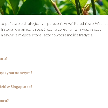
asto-państwo o strategicznym położeniu w Azji Południowo-Wschod
 historia i dynamiczny rozwój czynią go jednym z najważniejszych
 niezwykłe miejsce, które łączy nowoczesność z tradycją.
puru?
 międzynarodowym?
dzić w Singapurze?
puru?