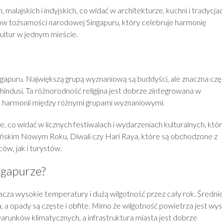
alajskich i indyjskich, co widać w architekturze, kuchni i tradycja
ów tożsamości narodowej Singapuru, który celebruje harmonię
ultur w jednym mieście.
gapuru. Największą grupą wyznaniową są buddyści, ale znaczna czę
hindusi. Ta różnorodność religijna jest dobrze zintegrowana w
a harmonii między różnymi grupami wyznaniowymi.
, co widać w licznych festiwalach i wydarzeniach kulturalnych, któ
ińskim Nowym Roku, Diwali czy Hari Raya, które są obchodzone z
w, jak i turystów.
ngapurze?
acza wysokie temperatury i dużą wilgotność przez cały rok. Średni
, a opady są częste i obfite. Mimo że wilgotność powietrza jest wy
arunków klimatycznych, a infrastruktura miasta jest dobrze