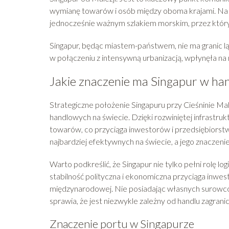
wymianę towarów i osób między oboma krajami. Na po
jednocześnie ważnym szlakiem morskim, przez któr
Singapur, będąc miastem-państwem, nie ma granic lądo
w połączeniu z intensywną urbanizacją, wpłynęła na
Jakie znaczenie ma Singapur w h
Strategiczne położenie Singapuru przy Cieśninie Mal
handlowych na świecie. Dzięki rozwiniętej infrastruk
towarów, co przyciąga inwestorów i przedsiębiorstwa
najbardziej efektywnych na świecie, a jego znaczeni
Warto podkreślić, że Singapur nie tylko pełni rolę l
stabilność polityczna i ekonomiczna przyciąga inwe
międzynarodowej. Nie posiadając własnych surowców
sprawia, że jest niezwykle zależny od handlu zagrani
Znaczenie portu w Singapurze