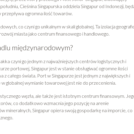
łudniu, Cieśnina Singapurska oddziela Singapur od Indonezji, będ
y przepływa ogromna ilość towarów.
wych, co czyni go unikalnym w skali globalnej. Ta izolacja geografi
 rozwój miasta jako centrum finansowego i handlowego.
andlu międzynarodowym?
akka czyni go jednym z najważniejszych centrów logistycznych i
turze portowej, Singapur jest w stanie obsługiwać ogromne ilości
 z całego świata. Port w Singapurze jest jednym z największych i
e w globalnej wymianie towarowej jest nie do przecenienia.
ogistycznego węzła, ale także jest istotnym centrum finansowym. Jeg
storów, co dodatkowo wzmacnia jego pozycję na arenie
 mineralnych, Singapur opiera swoją gospodarkę na imporcie, co
cznego.