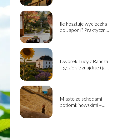
Ile kosztuje wycieczka
do Japonii? Praktyczny
poradnik
Dworek Lucy z Rancza
– gdzie się znajduje i jak
wygląda?
Miasto ze schodami
potiomkinowskimi –
historia i ciekawostki