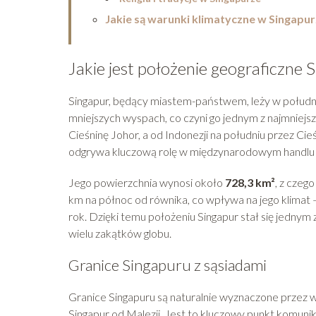
Jakie są warunki klimatyczne w Singapu
Jakie jest położenie geograficzne 
Singapur, będący miastem-państwem, leży w południo
mniejszych wyspach, co czyni go jednym z najmniejs
Cieśninę Johor, a od Indonezji na południu przez Cie
odgrywa kluczową rolę w międzynarodowym handlu
Jego powierzchnia wynosi około
728,3 km²
, z czeg
km na północ od równika, co wpływa na jego klimat 
rok. Dzięki temu położeniu Singapur stał się jednym
wielu zakątków globu.
Granice Singapuru z sąsiadami
Granice Singapuru są naturalnie wyznaczone przez wo
Singapur od Malezji. Jest to kluczowy punkt komunik