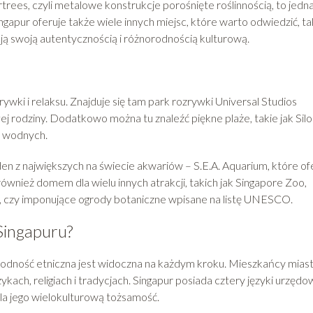
trees, czyli metalowe konstrukcje porośnięte roślinnością, to jedna
ingapur oferuje także wiele innych miejsc, które warto odwiedzić, ta
cają swoją autentycznością i różnorodnością kulturową.
wki i relaksu. Znajduje się tam park rozrywki Universal Studios
ej rodziny. Dodatkowo można tu znaleźć piękne plaże, takie jak Sil
w wodnych.
en z największych na świecie akwariów – S.E.A. Aquarium, które of
ównież domem dla wielu innych atrakcji, takich jak Singapore Zoo,
t, czy imponujące ogrody botaniczne wpisane na listę UNESCO.
 Singapuru?
orodność etniczna jest widoczna na każdym kroku. Mieszkańcy mias
ykach, religiach i tradycjach. Singapur posiada cztery języki urzędo
eśla jego wielokulturową tożsamość.