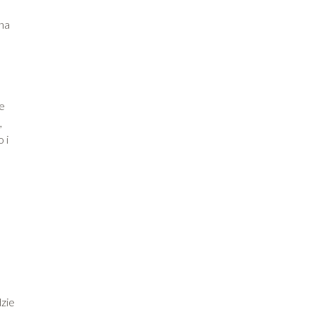
 na
e
,
 i
zie