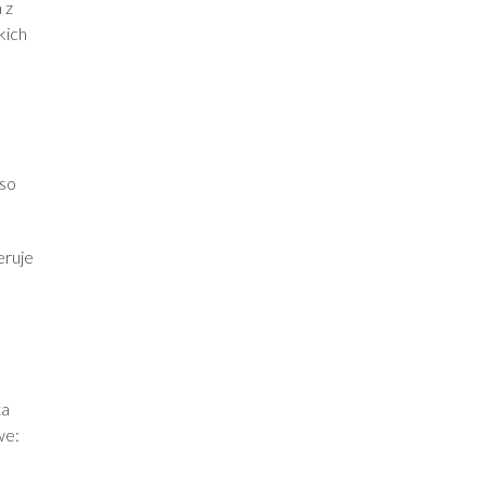
 z
kich
oso
eruje
ta
we: