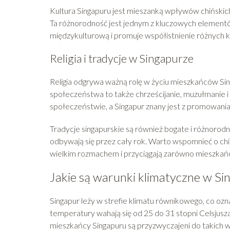
Kultura Singapuru jest mieszanką wpływów chińskich, m
Ta różnorodność jest jednym z kluczowych element
międzykulturową i promuje współistnienie różnych k
Religia i tradycje w Singapurze
Religia odgrywa ważną rolę w życiu mieszkańców Sin
społeczeństwa to także chrześcijanie, muzułmanie i 
społeczeństwie, a Singapur znany jest z promowani
Tradycje singapurskie są również bogate i różnorodne
odbywają się przez cały rok. Warto wspomnieć o ch
wielkim rozmachem i przyciągają zarówno mieszkańcó
Jakie są warunki klimatyczne w Si
Singapur leży w strefie klimatu równikowego, co ozn
temperatury wahają się od 25 do 31 stopni Celsjusza
mieszkańcy Singapuru są przyzwyczajeni do takich w