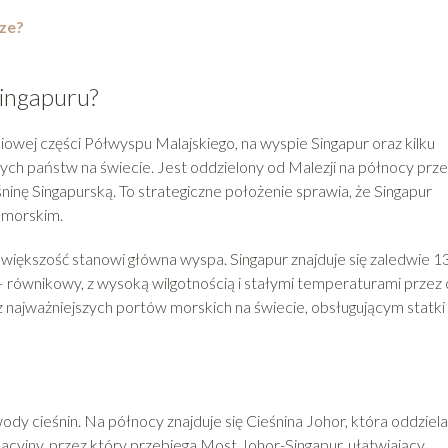
rze?
Singapuru?
wej części Półwyspu Malajskiego, na wyspie Singapur oraz kilku
zych państw na świecie. Jest oddzielony od Malezji na północy prz
śninę Singapurską. To strategiczne położenie sprawia, że Singapur
 morskim.
o większość stanowi główna wyspa. Singapur znajduje się zaledwie 1
– równikowy, z wysoką wilgotnością i stałymi temperaturami przez 
 z najważniejszych portów morskich na świecie, obsługującym statki
dy cieśnin. Na północy znajduje się Cieśnina Johor, która oddziela
acyjny, przez który przebiega Most Johor-Singapur, ułatwiający