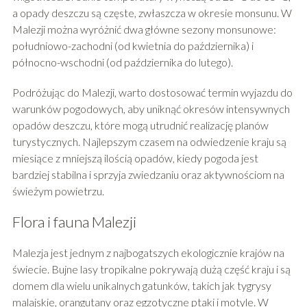
a opady deszczu są częste, zwłaszcza w okresie monsunu. W
Malezji można wyróżnić dwa główne sezony monsunowe:
południowo-zachodni (od kwietnia do października) i
północno-wschodni (od października do lutego).
Podróżując do Malezji, warto dostosować termin wyjazdu do
warunków pogodowych, aby uniknąć okresów intensywnych
opadów deszczu, które mogą utrudnić realizację planów
turystycznych. Najlepszym czasem na odwiedzenie kraju są
miesiące z mniejszą ilością opadów, kiedy pogoda jest
bardziej stabilna i sprzyja zwiedzaniu oraz aktywnościom na
świeżym powietrzu.
Flora i fauna Malezji
Malezja jest jednym z najbogatszych ekologicznie krajów na
świecie. Bujne lasy tropikalne pokrywają dużą część kraju i są
domem dla wielu unikalnych gatunków, takich jak tygrysy
malajskie, orangutany oraz egzotyczne ptaki i motyle. W