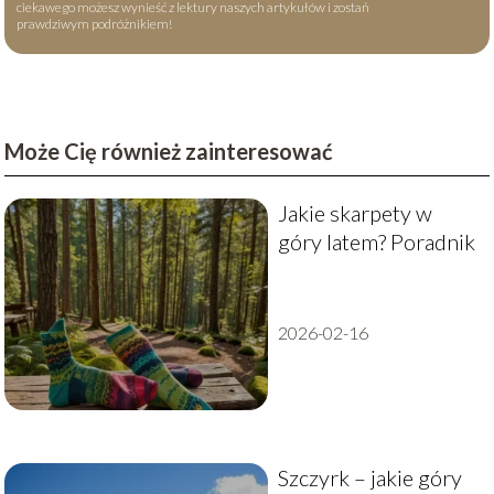
ciekawego możesz wynieść z lektury naszych artykułów i zostań
prawdziwym podróżnikiem!
Może Cię również zainteresować
Jakie skarpety w
góry latem? Poradnik
2026-02-16
Szczyrk – jakie góry