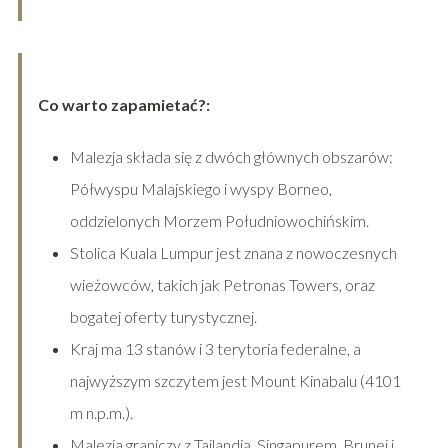
Co warto zapamietać?:
Malezja składa się z dwóch głównych obszarów:
Półwyspu Malajskiego i wyspy Borneo,
oddzielonych Morzem Południowochińskim.
Stolica Kuala Lumpur jest znana z nowoczesnych
wieżowców, takich jak Petronas Towers, oraz
bogatej oferty turystycznej.
Kraj ma 13 stanów i 3 terytoria federalne, a
najwyższym szczytem jest Mount Kinabalu (4101
m n.p.m.).
Malezja graniczy z Tajlandią, Singapurem, Brunei i