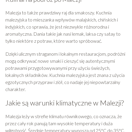
Malezja to także prawdziwy raj dla smakoszy. Kuchnia
malezyjska to mieszanka wpływów malajskich, chińskich i
indyjskich, co sprawia, że jest niezwykle różnorodna i
aromatyczna. Dania takie jak nasi lemak, laksa czy satay to
tylko niektóre z potraw, które warto spróbować.
Dzięki ulicznym straganom i lokalnym restauracjom, podróżni
mogą odkrywać nowe smaki i cieszyć się autentycznymi
potrawami przygotowywanymi przy użyciu świeżych,
lokalnych składników. Kuchnia malezyjska jest znana z użycia
egzotycznych przypraw i ziół, co nadaje jej niepowtarzalny
charakter.
Jakie są warunki klimatyczne w Malezji?
Malezja leży w strefie klimatu równikowego, co oznacza, że
przez cały rok panują tam wysokie temperatury i duża
wilgotność. Średnie temperatury wynoszą od 25°C do 35°C,