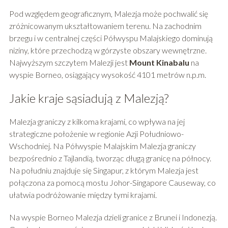
Pod względem geograficznym, Malezja może pochwalić się
zróżnicowanym ukształtowaniem terenu. Na zachodnim
brzegu i w centralnej części Półwyspu Malajskiego dominują
niziny, które przechodzą w górzyste obszary wewnętrzne.
Najwyższym szczytem Malezji jest
Mount Kinabalu
na
wyspie Borneo, osiągający wysokość 4101 metrów n.p.m.
Jakie kraje sąsiadują z Malezją?
Malezja graniczy z kilkoma krajami, co wpływa na jej
strategiczne położenie w regionie Azji Południowo-
Wschodniej. Na Półwyspie Malajskim Malezja graniczy
bezpośrednio z Tajlandią, tworząc długą granicę na północy.
Na południu znajduje się Singapur, z którym Malezja jest
połączona za pomocą mostu Johor-Singapore Causeway, co
ułatwia podróżowanie między tymi krajami.
Na wyspie Borneo Malezja dzieli granice z Brunei i Indonezją.