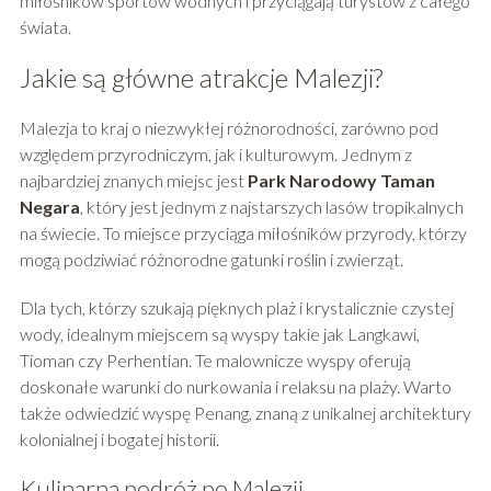
miłośników sportów wodnych i przyciągają turystów z całego
świata.
Jakie są główne atrakcje Malezji?
Malezja to kraj o niezwykłej różnorodności, zarówno pod
względem przyrodniczym, jak i kulturowym. Jednym z
najbardziej znanych miejsc jest
Park Narodowy Taman
Negara
, który jest jednym z najstarszych lasów tropikalnych
na świecie. To miejsce przyciąga miłośników przyrody, którzy
mogą podziwiać różnorodne gatunki roślin i zwierząt.
Dla tych, którzy szukają pięknych plaż i krystalicznie czystej
wody, idealnym miejscem są wyspy takie jak Langkawi,
Tioman czy Perhentian. Te malownicze wyspy oferują
doskonałe warunki do nurkowania i relaksu na plaży. Warto
także odwiedzić wyspę Penang, znaną z unikalnej architektury
kolonialnej i bogatej historii.
Kulinarna podróż po Malezji