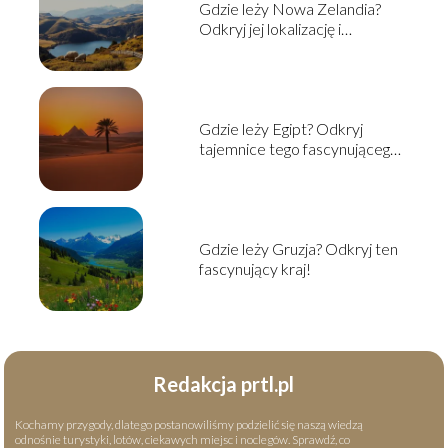
Gdzie leży Nowa Zelandia?
Odkryj jej lokalizację i
ciekawostki
Gdzie leży Egipt? Odkryj
tajemnice tego fascynującego
kraju
Gdzie leży Gruzja? Odkryj ten
fascynujący kraj!
Redakcja prtl.pl
Kochamy przygody, dlatego postanowiliśmy podzielić się naszą wiedzą
odnośnie turystyki, lotów, ciekawych miejsc i noclegów. Sprawdź, co