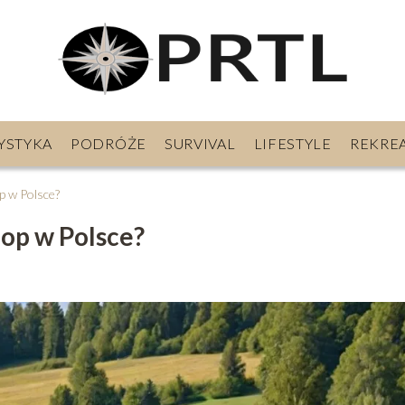
YSTYKA
PODRÓŻE
SURVIVAL
LIFESTYLE
REKRE
p w Polsce?
lop w Polsce?