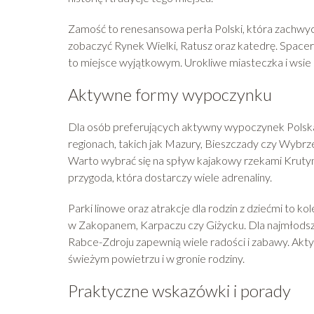
Zamość to renesansowa perła Polski, która zachwy
zobaczyć Rynek Wielki, Ratusz oraz katedrę. Spacer
to miejsce wyjątkowym. Urokliwe miasteczka i wsie P
Aktywne formy wypoczynku
Dla osób preferujących aktywny wypoczynek Polska 
regionach, takich jak Mazury, Bieszczady czy Wybrz
Warto wybrać się na spływ kajakowy rzekami Krutyn
przygoda, która dostarczy wiele adrenaliny.
Parki linowe oraz atrakcje dla rodzin z dziećmi to 
w Zakopanem, Karpaczu czy Giżycku. Dla najmłodsz
Rabce-Zdroju zapewnią wiele radości i zabawy. Ak
świeżym powietrzu i w gronie rodziny.
Praktyczne wskazówki i porady