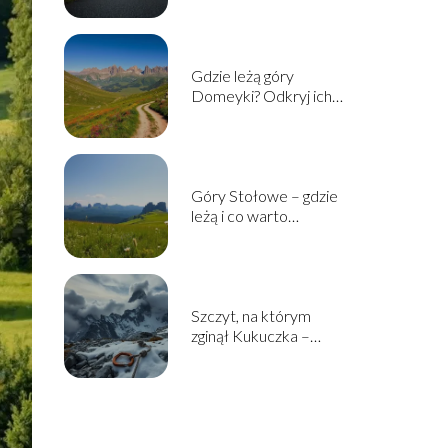
Gdzie leżą góry
Domeyki? Odkryj ich
lokalizację i atrakcje
Góry Stołowe – gdzie
leżą i co warto
zobaczyć?
Szczyt, na którym
zginął Kukuczka –
historia i okoliczności
tragedii