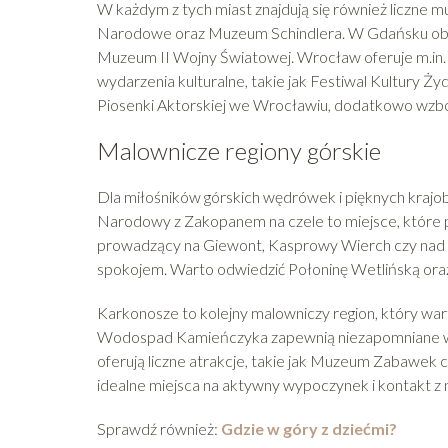
W każdym z tych miast znajdują się również liczne
Narodowe oraz Muzeum Schindlera. W Gdańsku obo
Muzeum II Wojny Światowej. Wrocław oferuje m.in
wydarzenia kulturalne, takie jak Festiwal Kultury 
Piosenki Aktorskiej we Wrocławiu, dodatkowo wzbo
Malownicze regiony górskie
Dla miłośników górskich wędrówek i pięknych krajob
Narodowy z Zakopanem na czele to miejsce, które p
prowadzący na Giewont, Kasprowy Wierch czy nad Mo
spokojem. Warto odwiedzić Połoninę Wetlińską oraz
Karkonosze to kolejny malowniczy region, który war
Wodospad Kamieńczyka zapewnią niezapomniane wra
oferują liczne atrakcje, takie jak Muzeum Zabawek 
idealne miejsca na aktywny wypoczynek i kontakt z 
Sprawdź również:
Gdzie w góry z dziećmi?