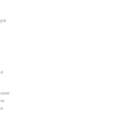
yni
ca
inowe
 w
na