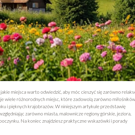
, jakie miejsca warto odwiedzić, aby móc cieszyć się zarówno relak
ruje wiele różnorodnych miejsc, które zadowolą zarówno miłośnikó
ynku i pięknych krajobrazów. W niniejszym artykule przedstawię
względniając zarówno miasta, malownicze regiony górskie, jeziora,
ypoczynku. Na koniec znajdziesz praktyczne wskazówki i porady