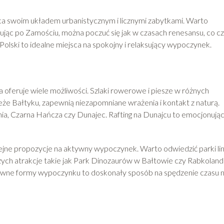
ca swoim układem urbanistycznym i licznymi zabytkami. Warto
ując po Zamościu, można poczuć się jak w czasach renesansu, co cz
olski to idealne miejsca na spokojny i relaksujący wypoczynek.
oferuje wiele możliwości. Szlaki rowerowe i piesze w różnych
eże Bałtyku, zapewnią niezapomniane wrażenia i kontakt z naturą.
ia, Czarna Hańcza czy Dunajec. Rafting na Dunajcu to emocjonują
kolejne propozycje na aktywny wypoczynek. Warto odwiedzić parki l
ych atrakcje takie jak Park Dinozaurów w Bałtowie czy Rabkoland
tywne formy wypoczynku to doskonały sposób na spędzenie czasu 