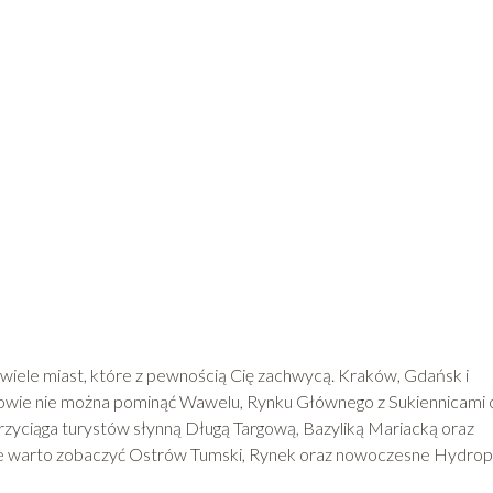
ruje wiele miast, które z pewnością Cię zachwycą. Kraków, Gdańsk i
owie nie można pominąć Wawelu, Rynku Głównego z Sukiennicami 
rzyciąga turystów słynną Długą Targową, Bazyliką Mariacką oraz
e warto zobaczyć Ostrów Tumski, Rynek oraz nowoczesne Hydropo