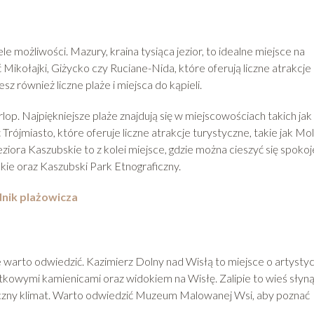
le możliwości. Mazury, kraina tysiąca jezior, to idealne miejsce na
Mikołajki, Giżycko czy Ruciane-Nida, które oferują liczne atrakcje 
również liczne plaże i miejsca do kąpieli.
op. Najpiękniejsze plaże znajdują się w miejscowościach takich jak
rójmiasto, które oferuje liczne atrakcje turystyczne, takie jak Mo
ora Kaszubskie to z kolei miejsce, gdzie można cieszyć się spokoj
ie oraz Kaszubski Park Etnograficzny.
nik plażowicza
re warto odwiedzić. Kazimierz Dolny nad Wisłą to miejsce o artysty
ytkowymi kamienicami oraz widokiem na Wisłę. Zalipie to wieś słyną
yczny klimat. Warto odwiedzić Muzeum Malowanej Wsi, aby poznać