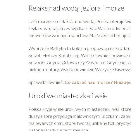
Relaks nad wodą: jeziora i morze
Jeśli marzysz o relaksie nad wodą, Polska oferuje wie
żeglarstwo, kajaki czy wędkarstwo. Warto odwiedzić 
miłośników wodnych sportów. Na Mazurach znajdziesz 
Wybrzeże Bałtyku to kolejna propozycja na krótki url
Sopot, Hel czy Kołobrzeg. Warto również odwiedzić T
Sopocie, Gdynia Orłowo czy Akwarium Gdyńskie. Jezi
pięknem natury. Warto odwiedzić Wdzydze Kiszewsk
Sprawdź również:
Co zabrać nad morze? Niezbęd
Urokliwe miasteczka i wsie
Polska kryje wiele urokliwych miasteczek i wsi, któ
duszy, które przyciąga malowniczymi uliczkami, zab
malowanych chat, które tworzą unikalny folkloryst
historię i tradycje tego miejsca.