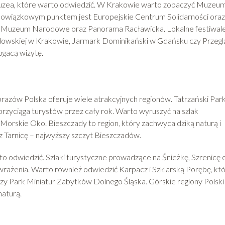
 muzea, które warto odwiedzić. W Krakowie warto zobaczyć Muzeu
wiązkowym punktem jest Europejskie Centrum Solidarności oraz
. Muzeum Narodowe oraz Panorama Racławicka. Lokalne festiwale
Żydowskiej w Krakowie, Jarmark Dominikański w Gdańsku czy Przegl
gacą wizytę.
razów Polska oferuje wiele atrakcyjnych regionów. Tatrzański Par
rzyciąga turystów przez cały rok. Warto wyruszyć na szlak
rskie Oko. Bieszczady to region, który zachwyca dziką naturą i
 Tarnicę – najwyższy szczyt Bieszczadów.
to odwiedzić. Szlaki turystyczne prowadzące na Śnieżkę, Szrenicę 
żenia. Warto również odwiedzić Karpacz i Szklarską Porębę, kt
czy Park Miniatur Zabytków Dolnego Śląska. Górskie regiony Polski
naturą.