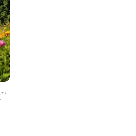
sem,
w