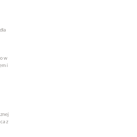
dla
lo w
em i
cznej
ca z