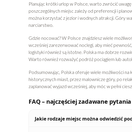
Planując krótki urlop w Polsce, warto zwrócić uwag
poszczególnych miejsc zależy od preferencji i plano
można korzystać z jezior i wodnych atrakcji. Góry w
narciarstwo.
Gdzie nocować? W Polsce znajdziesz wiele możliwoś
wcześniej zarezerwować noclegi, aby mieć pewność,
logistyki również są istotne. Polska ma dobrze rozw
Warto również rozważyć podróż pociągiem lub auto
Podsumowując, Polska oferuje wiele możliwości na kr
historycznych miast, przez malownicze góry, po relak
zaplanować wyjazd wcześniej, aby móc w pełni cieszy
FAQ – najczęściej zadawane pytania
Jakie rodzaje miejsc można odwiedzić po