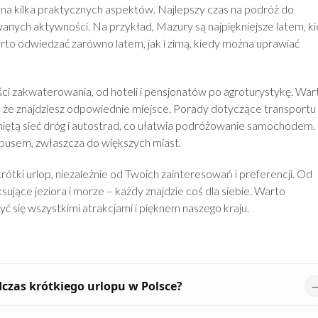
ę na kilka praktycznych aspektów. Najlepszy czas na podróż do
wanych aktywności. Na przykład, Mazury są najpiękniejsze latem, k
arto odwiedzać zarówno latem, jak i zimą, kiedy można uprawiać
ci zakwaterowania, od hoteli i pensjonatów po agroturystykę. War
 że znajdziesz odpowiednie miejsce. Porady dotyczące transportu 
iniętą sieć dróg i autostrad, co ułatwia podróżowanie samochodem.
busem, zwłaszcza do większych miast.
ótki urlop, niezależnie od Twoich zainteresowań i preferencji. Od
sujące jeziora i morze – każdy znajdzie coś dla siebie. Warto
ć się wszystkimi atrakcjami i pięknem naszego kraju.
dczas krótkiego urlopu w Polsce?