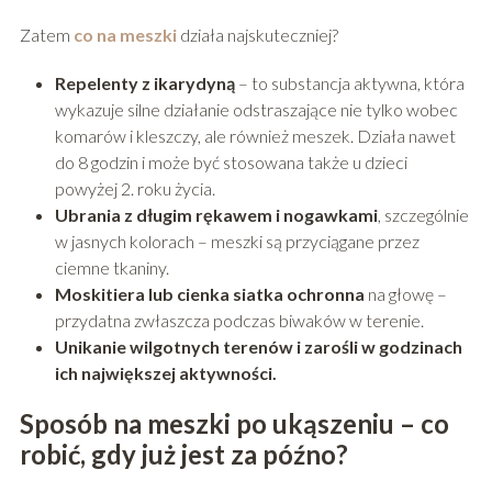
Zatem
co na meszki
działa najskuteczniej?
Repelenty z ikarydyną
– to substancja aktywna, która
wykazuje silne działanie odstraszające nie tylko wobec
komarów i kleszczy, ale również meszek. Działa nawet
do 8 godzin i może być stosowana także u dzieci
powyżej 2. roku życia.
Ubrania z długim rękawem i nogawkami
, szczególnie
w jasnych kolorach – meszki są przyciągane przez
ciemne tkaniny.
Moskitiera lub cienka siatka ochronna
na głowę –
przydatna zwłaszcza podczas biwaków w terenie.
Unikanie wilgotnych terenów i zarośli w godzinach
ich największej aktywności.
Sposób na meszki po ukąszeniu – co
robić, gdy już jest za późno?