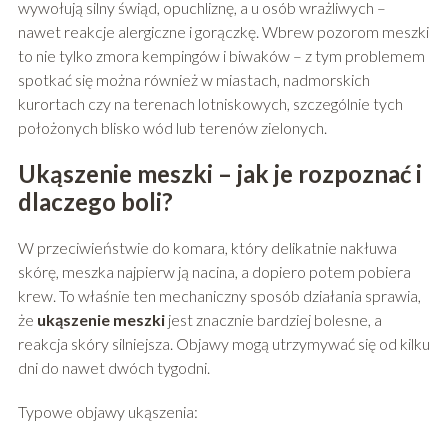
wywołują silny świąd, opuchliznę, a u osób wrażliwych –
nawet reakcje alergiczne i gorączkę. Wbrew pozorom meszki
to nie tylko zmora kempingów i biwaków – z tym problemem
spotkać się można również w miastach, nadmorskich
kurortach czy na terenach lotniskowych, szczególnie tych
położonych blisko wód lub terenów zielonych.
Ukąszenie meszki – jak je rozpoznać i
dlaczego boli?
W przeciwieństwie do komara, który delikatnie nakłuwa
skórę, meszka najpierw ją nacina, a dopiero potem pobiera
krew. To właśnie ten mechaniczny sposób działania sprawia,
że
ukąszenie meszki
jest znacznie bardziej bolesne, a
reakcja skóry silniejsza. Objawy mogą utrzymywać się od kilku
dni do nawet dwóch tygodni.
Typowe objawy ukąszenia: