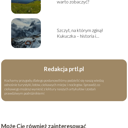
warto zobaczyć?
Szczyt, na którym zginął
Kukuczka – historia i
okoliczności tragedii
Redakcja prtl.pl
Kochamy przygody, dlatego postanowiliśmy podzielić się naszą wiedzą
odnośnie turystyki, lotów, ciekawych miejsc i noclegów. Sprawdź, co
ciekawego możesz wynieść z lektury naszych artykułów i zostań
prawdziwym podróżnikiem!
Może Cię również zainteresować