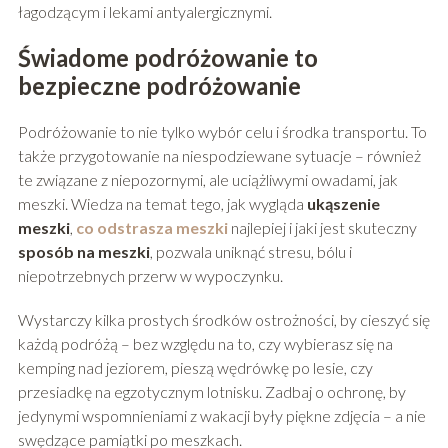
łagodzącym i lekami antyalergicznymi.
Świadome podróżowanie to
bezpieczne podróżowanie
Podróżowanie to nie tylko wybór celu i środka transportu. To
także przygotowanie na niespodziewane sytuacje – również
te związane z niepozornymi, ale uciążliwymi owadami, jak
meszki. Wiedza na temat tego, jak wygląda
ukąszenie
meszki
,
co odstrasza meszki
najlepiej i jaki jest skuteczny
sposób na meszki
, pozwala uniknąć stresu, bólu i
niepotrzebnych przerw w wypoczynku.
Wystarczy kilka prostych środków ostrożności, by cieszyć się
każdą podróżą – bez względu na to, czy wybierasz się na
kemping nad jeziorem, pieszą wędrówkę po lesie, czy
przesiadkę na egzotycznym lotnisku. Zadbaj o ochronę, by
jedynymi wspomnieniami z wakacji były piękne zdjęcia – a nie
swędzące pamiątki po meszkach.