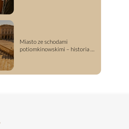
Miasto ze schodami
potiomkinowskimi – historia i
ciekawostki
?