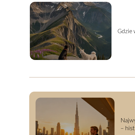
Gdzie 
Najw
– his