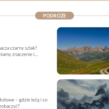
PODRÓŻE
acza czarny szlak?
iamy znaczenie i
st
tołowe – gdzie leżą i co
zobaczyć?