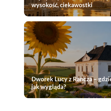
wysokość, ciekawostki
Dworek Lucy z Rancza – gdzie 
jak wygląda?