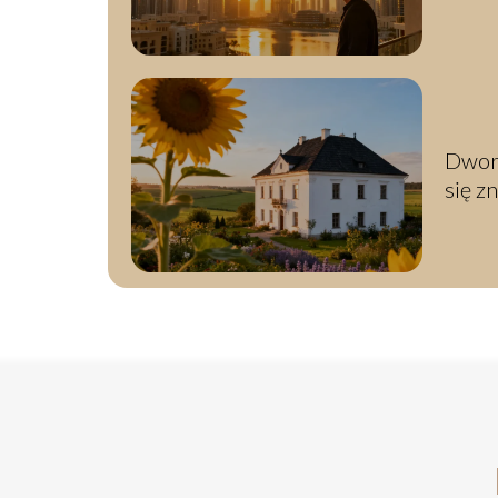
cieka
Dwore
się z