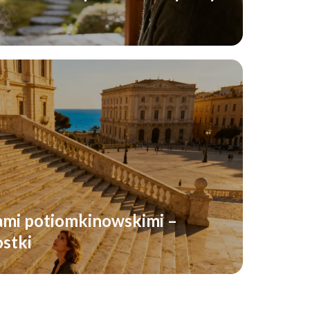
ami potiomkinowskimi –
ostki