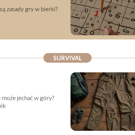
 są zasady gry w bierki?
SURVIVAL
e może jechać w góry?
ik