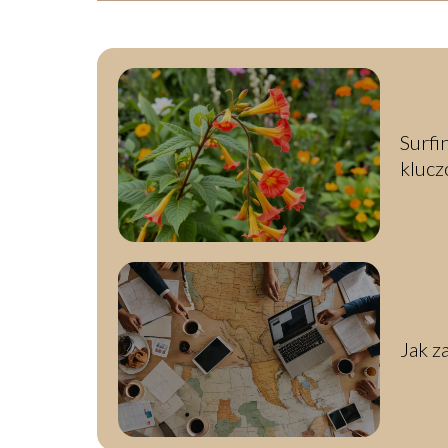
Surfin
klucz
Jak z