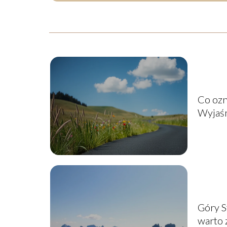
Co ozn
Wyjaśn
kontek
Góry S
warto 