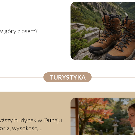
w góry z psem?
TURYSTYKA
yższy budynek w Dubaju
toria, wysokość,