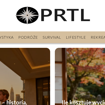
YSTYKA
PODRÓŻE
SURVIVAL
LIFESTYLE
REKRE
– historia,
Ile kosztuje wyc